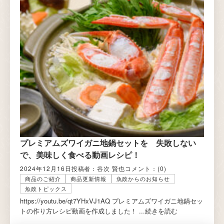
プレミアムズワイガニ地鍋セットを 失敗しない
で、美味しく食べる動画レシピ！
2024年12月16日
投稿者：谷次 賢也
コメント：
(0)
商品のご紹介
商品更新情報
魚政からのお知らせ
魚政トピックス
https://youtu.be/qt7YHxVJ1AQ プレミアムズワイガニ地鍋セッ
トの作り方レシピ動画を作成しました！ ...
続きを読む