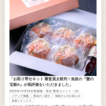
「お取り寄せネット 審査員太鼓判！魚政の『蟹の
宝船®』が高評価をいただきました」
2025年10月24日
投稿者：谷次 賢也
コメント：
(0)
メディア掲載
商品のご紹介
魚政からのお知らせ
魚政トピックス