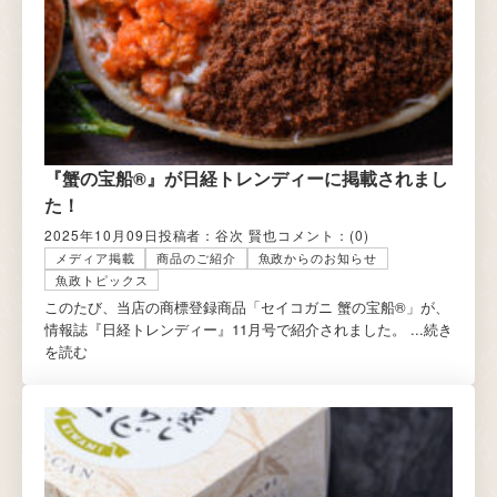
『蟹の宝船®』が日経トレンディーに掲載されまし
た！
2025年10月09日
投稿者：谷次 賢也
コメント：
(0)
メディア掲載
商品のご紹介
魚政からのお知らせ
魚政トピックス
このたび、当店の商標登録商品「セイコガニ 蟹の宝船®」が、
情報誌『日経トレンディー』11月号で紹介されました。 ...
続き
を読む