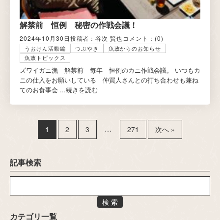
解禁前 恒例 秘密の作戦会議！
2024年10月30日
投稿者：谷次 賢也
コメント：
(0)
うおけん活動編
つぶやき
魚政からのお知らせ
魚政トピックス
ズワイガニ漁 解禁前 毎年 恒例のカニ作戦会議。 いつもカ
ニの仕入をお願いしている 仲買人さんとの打ち合わせも兼ね
てのお食事会 ...
続きを読む
…
1
2
3
271
次へ »
記事検索
検 索
カテゴリ一覧