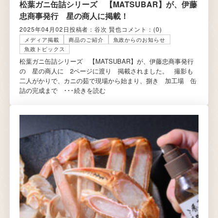
松葉ガニ缶詰シリーズ 【MATSUBAR】が、伊藤
忠商事発行 星の商人に掲載！
2025年04月02日
投稿者：谷次 賢也
コメント：
(0)
メディア掲載
商品のご紹介
魚政からのお知らせ
魚政トピックス
松葉ガニ缶詰シリーズ 【MATSUBAR】が、伊藤忠商事発行
の 星の商人に 2ページに渡り 掲載されました。 撮影も
二人がかりで、カニの茹で現場から始まり、捌き 加工場 缶
詰の完成まで ･･･
続きを読む