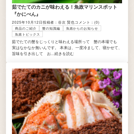
茹でたてのカニが味わえる！魚政マリンスポット
『かにべん』
2025年10月12日
投稿者：谷次 賢也
コメント：
(0)
商品のご紹介
蟹の知識編
魚政からのお知らせ
魚政トピックス
茹でたての蟹をじっくりと味わえる場所って 蟹の本場でも
実はなかなか無いんです。 本来は、一度冷まして、寝かせて、
旨味を引き出して お...
続きを読む