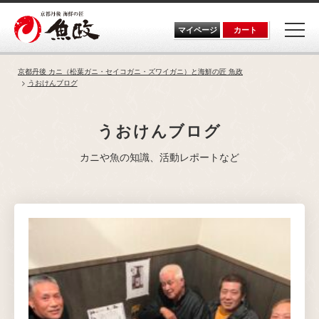
Skip
to
the
マイページ
カート
content
京都丹後 カニ（松葉ガニ・セイコガニ・ズワイガニ）と海鮮の匠 魚政
うおけんブログ
うおけんブログ
カニや魚の知識、活動レポートなど