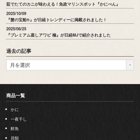
茹でたてのカニが味わえる！魚政マリンスポット『かにべん』
2025/10/09
『蟹の宝船®』が日経トレンディーに掲載されました！
2025/06/25
『プレミアム蒸しアワビ 極』が日経MJで紹介されました
過去の記事
商品一覧
かに
一夜干し
鮮魚
貝類