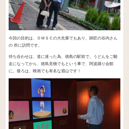
今回の目的は、ＯＭＳＣの大先輩でもあり、師匠の
谷内さん
の
所に訪問です。
待ち合わせは、道に迷った為、徳島の駅前で。うどんをご馳
走になってから、徳島見物でもという事で、阿波踊り会館
に。後ろは、映画でも有名な眉山です！