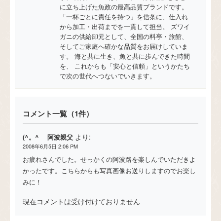
に立ち上げた魚政の最高品質ブランドです。
「一杯ごとに責任を持つ」を信条に、仕入れ
から加工・出荷までを一貫して担当。 ズワイ
ガニの供給卸元として、全国の料亭・旅館、
そしてご家庭へ確かな品質をお届けしていま
す。 海と共に生き、魚と共に歩んできた時間
を、 これからも「安心と信頼」というかたち
で次の世代へつないでいきます。
コメント一覧（1件）
より:
(^。^ゞ 阿波親父
2008年6月5日 2:06 PM
お疲れさんでした。せっかくの阿波路を楽しんでいただきよ
かったです。こちらからも写真画像お送りしますのでお楽し
みに！
現在コメントは受け付けておりません