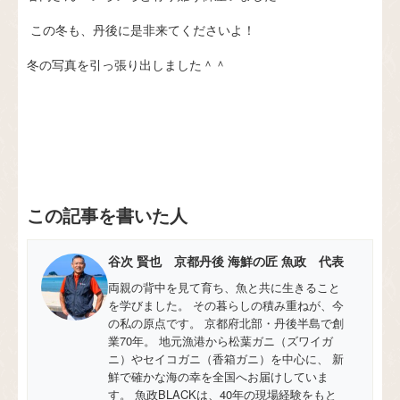
この冬も、丹後に是非来てくださいよ！
冬の写真を引っ張り出しました＾＾
この記事を書いた人
谷次 賢也 京都丹後 海鮮の匠 魚政 代表
両親の背中を見て育ち、魚と共に生きること
を学びました。 その暮らしの積み重ねが、今
の私の原点です。 京都府北部・丹後半島で創
業70年。 地元漁港から松葉ガニ（ズワイガ
ニ）やセイコガニ（香箱ガニ）を中心に、 新
鮮で確かな海の幸を全国へお届けしていま
す。 魚政BLACKは、40年の現場経験をもと