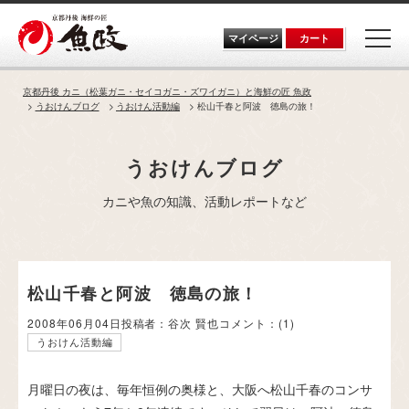
Skip
to
the
マイページ
カート
content
京都丹後 カニ（松葉ガニ・セイコガニ・ズワイガニ）と海鮮の匠 魚政
うおけんブログ
うおけん活動編
松山千春と阿波 徳島の旅！
うおけんブログ
カニや魚の知識、活動レポートなど
松山千春と阿波 徳島の旅！
2008年06月04日
投稿者：谷次 賢也
コメント：
(1)
うおけん活動編
月曜日の夜は、毎年恒例の奥様と、大阪へ松山千春のコンサ