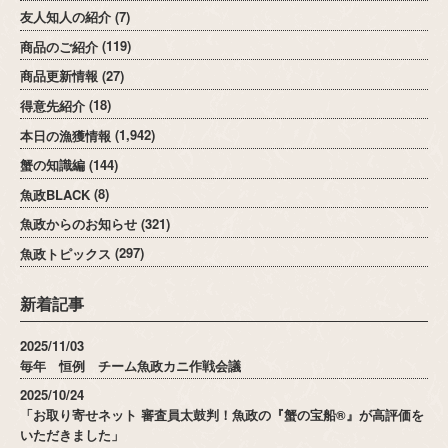
友人知人の紹介
(7)
商品のご紹介
(119)
商品更新情報
(27)
得意先紹介
(18)
本日の漁獲情報
(1,942)
蟹の知識編
(144)
魚政BLACK
(8)
魚政からのお知らせ
(321)
魚政トピックス
(297)
新着記事
2025/11/03
毎年 恒例 チーム魚政カニ作戦会議
2025/10/24
「お取り寄せネット 審査員太鼓判！魚政の『蟹の宝船®』が高評価を
いただきました」