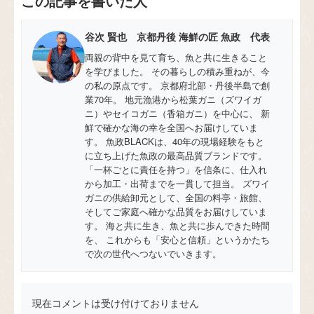
この記事を書いた人
谷次 賢也 京都丹後 海鮮の匠 魚政 代表
両親の背中を見て育ち、魚と共に生きること
を学びました。 その暮らしの積み重ねが、今
の私の原点です。 京都府北部・丹後半島で創
業70年。 地元漁港から松葉ガニ（ズワイガ
ニ）やセイコガニ（香箱ガニ）を中心に、 新
鮮で確かな海の幸を全国へお届けしていま
す。 魚政BLACKは、40年の現場経験をもと
に立ち上げた魚政の最高品質ブランドです。
「一杯ごとに責任を持つ」を信条に、仕入れ
から加工・出荷までを一貫して担当。 ズワイ
ガニの供給卸元として、全国の料亭・旅館、
そしてご家庭へ確かな品質をお届けしていま
す。 海と共に生き、魚と共に歩んできた時間
を、 これからも「安心と信頼」というかたち
で次の世代へつないでいきます。
現在コメントは受け付けておりません