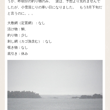
うか、昨朝分の釣り物のみ。 波は、予想より荒れませんで
したが、小雪混じりの寒い日になりました。 もう3月下旬だ
と言うのに。。。
大敷網（定置網）：なし
活け物：鯛、
釣り物：少し
刺し網（カゴ漁含む）：なし
覗き物：なし
底引き：休み