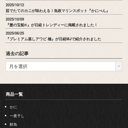
2025/10/12
茹でたてのカニが味わえる！魚政マリンスポット『かにべん』
2025/10/09
『蟹の宝船®』が日経トレンディーに掲載されました！
2025/06/25
『プレミアム蒸しアワビ 極』が日経MJで紹介されました
過去の記事
商品一覧
かに
一夜干し
鮮魚