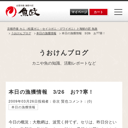
Skip
to
the
マイページ
カート
content
京都丹後 カニ（松葉ガニ・セイコガニ・ズワイガニ）と海鮮の匠 魚政
うおけんブログ
本日の漁獲情報
本日の漁獲情報 3/26 お??寒！
うおけんブログ
カニや魚の知識、活動レポートなど
本日の漁獲情報 3/26 お??寒！
2009年03月26日
投稿者：谷次 賢也
コメント：
(0)
本日の漁獲情報
今日の概況：大敷網は、波荒く持てず。セリは、昨日分とい