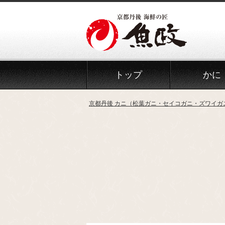
Skip
to
the
content
トップ
かに
京都丹後 カニ（松葉ガニ・セイコガニ・ズワイガ