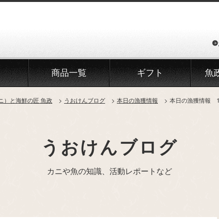
商品一覧
ギフト
魚
ニ）と海鮮の匠 魚政
うおけんブログ
本日の漁獲情報
本日の漁獲情報 1
うおけんブログ
カニや魚の知識、活動レポートなど