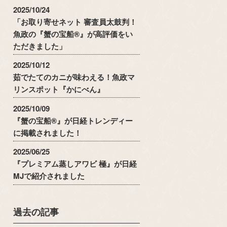
2025/10/24
「お取り寄せネット 審査員太鼓判！
魚政の『蟹の宝船®』が高評価をい
ただきました」
2025/10/12
茹でたてのカニが味わえる！魚政マ
リンスポット『かにべん』
2025/10/09
『蟹の宝船®』が日経トレンディー
に掲載されました！
2025/06/25
『プレミアム蒸しアワビ 極』が日経
MJで紹介されました
過去の記事