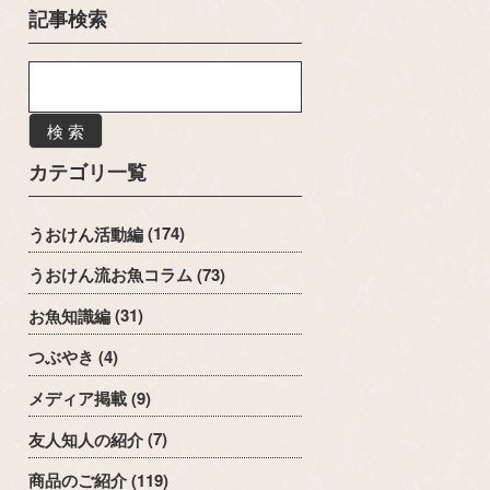
記事検索
検 索
カテゴリ一覧
うおけん活動編
(174)
うおけん流お魚コラム
(73)
お魚知識編
(31)
つぶやき
(4)
メディア掲載
(9)
友人知人の紹介
(7)
商品のご紹介
(119)