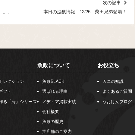
次の記事
が。。。
本日の漁獲情報 12/25 柴田兄弟登場！
魚政について
お役立ち
セレクション
魚政BLACK
カニの知識
ギフト
選ばれる理由
よくあるご質問
作る「海」シリーズ
メディア掲載実績
うおけんブログ
会社概要
魚政の歴史
実店舗のご案内