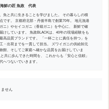
 海鮮の匠 魚政 代表
、魚と共に生きることを学びました。 その暮らしの積
点です。 京都府北部・丹後半島で創業70年。 地元漁港
ガニ）やセイコガニ（香箱ガニ）を中心に、 新鮮で確
けしています。 魚政BLACKは、40年の現場経験をも
最高品質ブランドです。 「一杯ごとに責任を持つ」を
工・出荷までを一貫して担当。 ズワイガニの供給卸元
旅館、そしてご家庭へ確かな品質をお届けしていま
魚と共に歩んできた時間を、 これからも「安心と信頼」
代へつないでいきます。
りません