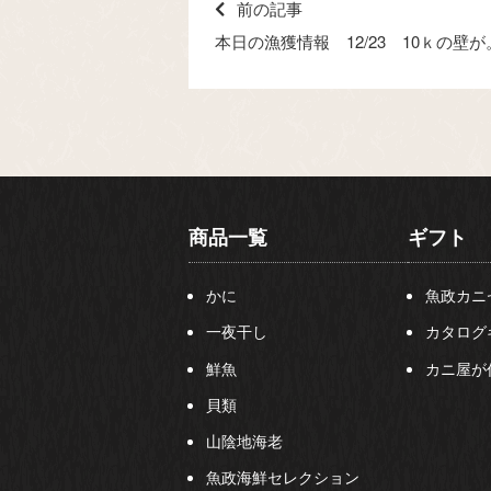
前の記事
本日の漁獲情報 12/23 10ｋの壁
商品一覧
ギフト
かに
魚政カニ
一夜干し
カタログ
鮮魚
カニ屋が
貝類
山陰地海老
魚政海鮮セレクション