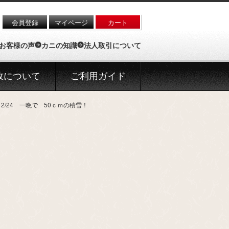
会員登録
マイページ
カート
お客様の声
カニの知識
法人取引について
政について
ご利用ガイド
2/24 一晩で 50ｃｍの積雪！