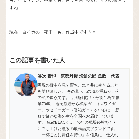
すね！
現在 白イカの一夜干しも、作成中です＾＾
この記事を書いた人
谷次 賢也 京都丹後 海鮮の匠 魚政 代表
両親の背中を見て育ち、魚と共に生きること
を学びました。 その暮らしの積み重ねが、今
の私の原点です。 京都府北部・丹後半島で創
業70年。 地元漁港から松葉ガニ（ズワイガ
ニ）やセイコガニ（香箱ガニ）を中心に、 新
鮮で確かな海の幸を全国へお届けしていま
す。 魚政BLACKは、40年の現場経験をもと
に立ち上げた魚政の最高品質ブランドです。
「一杯ごとに責任を持つ」を信条に、仕入れ