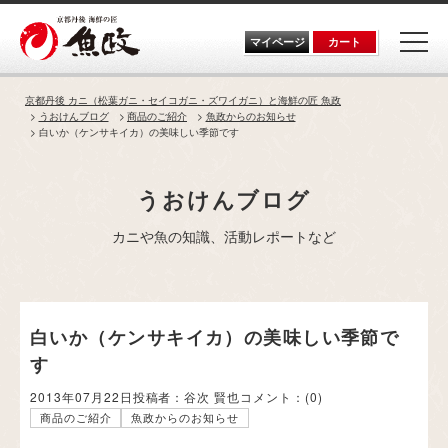
Skip
to
the
マイページ
カート
content
京都丹後 カニ（松葉ガニ・セイコガニ・ズワイガニ）と海鮮の匠 魚政
うおけんブログ
商品のご紹介
魚政からのお知らせ
白いか（ケンサキイカ）の美味しい季節です
うおけんブログ
カニや魚の知識、活動レポートなど
白いか（ケンサキイカ）の美味しい季節で
す
2013年07月22日
投稿者：谷次 賢也
コメント：
(0)
商品のご紹介
魚政からのお知らせ