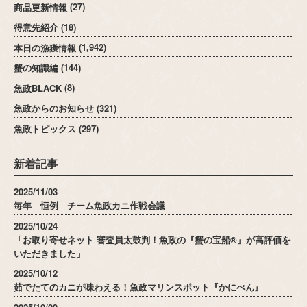
商品更新情報
(27)
得意先紹介
(18)
本日の漁獲情報
(1,942)
蟹の知識編
(144)
魚政BLACK
(8)
魚政からのお知らせ
(321)
魚政トピックス
(297)
新着記事
2025/11/03
毎年 恒例 チーム魚政カニ作戦会議
2025/10/24
「お取り寄せネット 審査員太鼓判！魚政の『蟹の宝船®』が高評価を
いただきました」
2025/10/12
茹でたてのカニが味わえる！魚政マリンスポット『かにべん』
2025/10/09