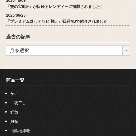
『蟹の宝船®』が日経トレンディーに掲載されました！
2025/06/25
『プレミアム蒸しアワビ 極』が日経MJで紹介されました
過去の記事
商品一覧
かに
一夜干し
鮮魚
貝類
山陰地海老