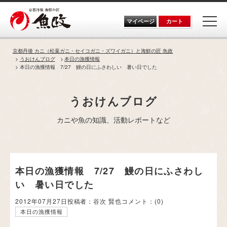
Skip
to
the
マイページ
カート
content
京都丹後 カニ（松葉ガニ・セイコガニ・ズワイガニ）と海鮮の匠 魚政
うおけんブログ
本日の漁獲情報
本日の漁獲情報 7/27 鰻の日にふさわしい 暑い日でした
うおけんブログ
カニや魚の知識、活動レポートなど
本日の漁獲情報 7/27 鰻の日にふさわし
い 暑い日でした
2012年07月27日
投稿者：谷次 賢也
コメント：
(0)
本日の漁獲情報