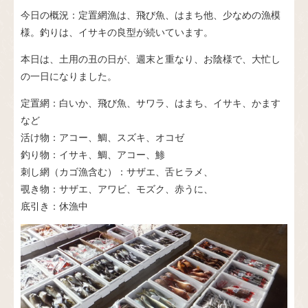
今日の概況：定置網漁は、飛び魚、はまち他、少なめの漁模
様。釣りは、イサキの良型が続いています。
本日は、土用の丑の日が、週末と重なり、お陰様で、大忙し
の一日になりました。
定置網：白いか、飛び魚、サワラ、はまち、イサキ、かます
など
活け物：アコー、鯛、スズキ、オコゼ
釣り物：イサキ、鯛、アコー、鯵
刺し網（カゴ漁含む）：サザエ、舌ヒラメ、
覗き物：サザエ、アワビ、モズク、赤うに、
底引き：休漁中