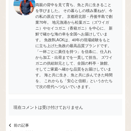
両親の背中を見て育ち、魚と共に生きること
を学びました。 その暮らしの積み重ねが、今
の私の原点です。 京都府北部・丹後半島で創
業70年。 地元漁港から松葉ガニ（ズワイガ
ニ）やセイコガニ（香箱ガニ）を中心に、 新
鮮で確かな海の幸を全国へお届けしていま
す。 魚政BLACKは、40年の現場経験をもと
に立ち上げた魚政の最高品質ブランドです。
「一杯ごとに責任を持つ」を信条に、仕入れ
から加工・出荷までを一貫して担当。 ズワイ
ガニの供給卸元として、全国の料亭・旅館、
そしてご家庭へ確かな品質をお届けしていま
す。 海と共に生き、魚と共に歩んできた時間
を、 これからも「安心と信頼」というかたち
で次の世代へつないでいきます。
現在コメントは受け付けておりません
前の記事