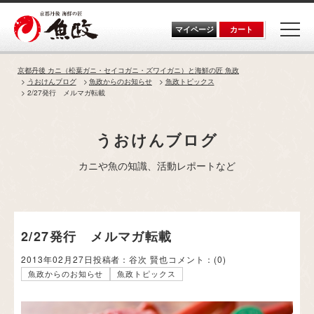
Skip
to
the
マイページ
カート
content
京都丹後 カニ（松葉ガニ・セイコガニ・ズワイガニ）と海鮮の匠 魚政
うおけんブログ
魚政からのお知らせ
魚政トピックス
2/27発行 メルマガ転載
うおけんブログ
カニや魚の知識、活動レポートなど
2/27発行 メルマガ転載
2013年02月27日
投稿者：谷次 賢也
コメント：
(0)
魚政からのお知らせ
魚政トピックス