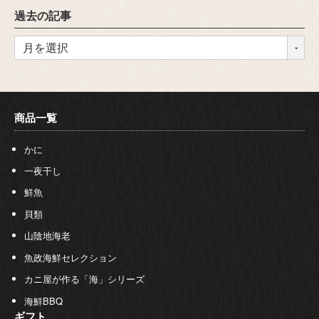
過去の記事
商品一覧
かに
一夜干し
鮮魚
貝類
山陰地海老
魚政海鮮セレクション
カニ屋が作る「海」シリーズ
海鮮BBQ
ギフト