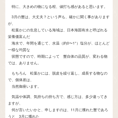
特に、大きめの物になる程、値打ち感があると思います。
3月の蟹は、大丈夫？という声も、確かに聞く事があります
が、
松葉かにの生息している海域は、日本海固有水と呼ばれる
栄養価富んだ
海水で、年間を通じて、水温（約0〜1°）塩分が、ほとんど
一様な均質な
状態ですので、時期によって 蟹自体の品質が、変わる物
では、ありません。
もちろん 松葉かには、脱皮を繰り返し、成長する物なの
で、個体差は、
当然御座います。
気温や体調、気持ちの持ち方で、感じ方は、多少違ってき
ますが、
何が言いたいかと、申しますのは、11月に獲れた蟹であろ
うと 3月に獲れた