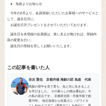
● 魚政よりお知らせ
今年の2月より、会員登録いただいたお客様へのサービスと
して、誕生日月に、
お誕生日月プレゼントをさせていただいております。
誕生日を未登録の会員様は、差し支えが無ければ、登録内
容の変更を行い、
誕生日の登録を宜しくお願いいたします。
この記事を書いた人
谷次 賢也 京都丹後 海鮮の匠 魚政 代表
両親の背中を見て育ち、魚と共に生きること
を学びました。 その暮らしの積み重ねが、今
の私の原点です。 京都府北部・丹後半島で創
業70年。 地元漁港から松葉ガニ（ズワイガ
ニ）やセイコガニ（香箱ガニ）を中心に、 新