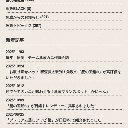
魚政BLACK
(8)
魚政からのお知らせ
(321)
魚政トピックス
(297)
新着記事
2025/11/03
毎年 恒例 チーム魚政カニ作戦会議
2025/10/24
「お取り寄せネット 審査員太鼓判！魚政の『蟹の宝船®』が高評価を
いただきました」
2025/10/12
茹でたてのカニが味わえる！魚政マリンスポット『かにべん』
2025/10/09
『蟹の宝船®』が日経トレンディーに掲載されました！
2025/06/25
『プレミアム蒸しアワビ 極』が日経MJで紹介されました