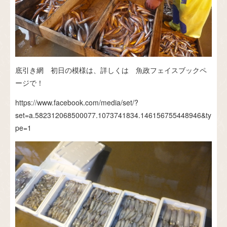
底引き網 初日の模様は、詳しくは 魚政フェイスブックペ
ージで！
https://www.facebook.com/media/set/?
set=a.582312068500077.1073741834.146156755448946&ty
pe=1