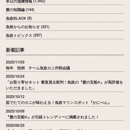
本日の漁獲情報
(1,942)
蟹の知識編
(144)
魚政BLACK
(8)
魚政からのお知らせ
(321)
魚政トピックス
(297)
新着記事
2025/11/03
毎年 恒例 チーム魚政カニ作戦会議
2025/10/24
「お取り寄せネット 審査員太鼓判！魚政の『蟹の宝船®』が高評価を
いただきました」
2025/10/12
茹でたてのカニが味わえる！魚政マリンスポット『かにべん』
2025/10/09
『蟹の宝船®』が日経トレンディーに掲載されました！
2025/06/25