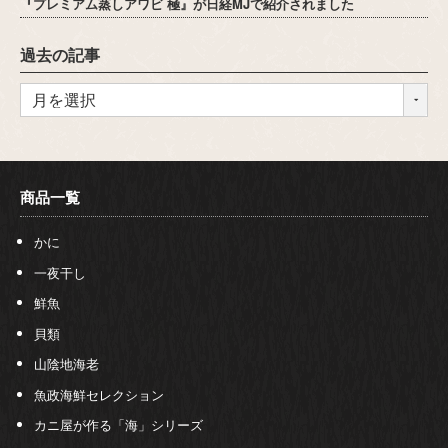
『プレミアム蒸しアワビ 極』が日経MJで紹介されました
過去の記事
商品一覧
かに
一夜干し
鮮魚
貝類
山陰地海老
魚政海鮮セレクション
カニ屋が作る「海」シリーズ