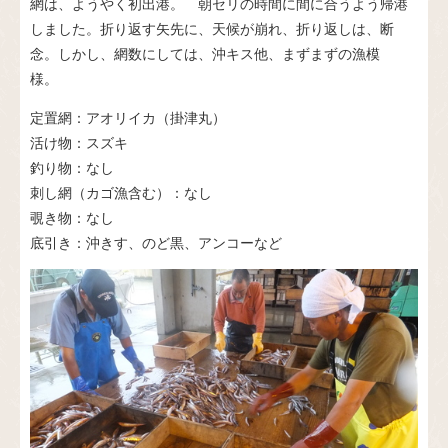
網は、ようやく初出港。 朝セリの時間に間に合うよう帰港
しました。折り返す矢先に、天候が崩れ、折り返しは、断
念。しかし、網数にしては、沖キス他、まずまずの漁模
様。
定置網：アオリイカ（掛津丸）
活け物：スズキ
釣り物：なし
刺し網（カゴ漁含む）：なし
覗き物：なし
底引き：沖きす、のど黒、アンコーなど