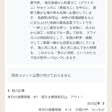
業70年。 地元漁港から松葉ガニ（ズワイガ
ニ）やセイコガニ（香箱ガニ）を中心に、 新
鮮で確かな海の幸を全国へお届けしていま
す。 魚政BLACKは、40年の現場経験をもと
に立ち上げた魚政の最高品質ブランドです。
「一杯ごとに責任を持つ」を信条に、仕入れ
から加工・出荷までを一貫して担当。 ズワイ
ガニの供給卸元として、全国の料亭・旅館、
そしてご家庭へ確かな品質をお届けしていま
す。 海と共に生き、魚と共に歩んできた時間
を、 これからも「安心と信頼」というかたち
で次の世代へつないでいきます。
現在コメントは受け付けておりません
前の記事
本日の漁獲情報 9/1 底引き網漁初日は、アウト！
次の記事
本日の漁獲情報 ９/４ 大雨の中、カジキが