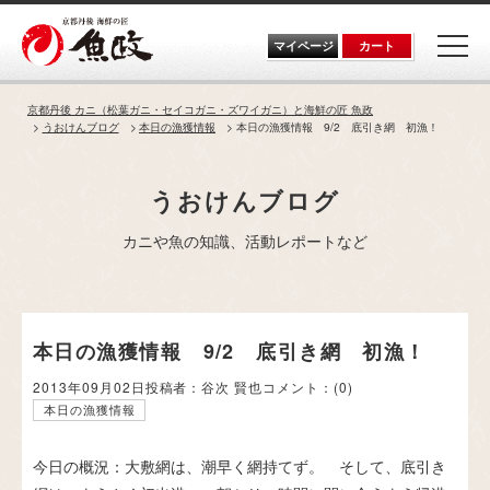
Skip
to
the
マイページ
カート
content
京都丹後 カニ（松葉ガニ・セイコガニ・ズワイガニ）と海鮮の匠 魚政
うおけんブログ
本日の漁獲情報
本日の漁獲情報 9/2 底引き網 初漁！
うおけんブログ
カニや魚の知識、活動レポートなど
本日の漁獲情報 9/2 底引き網 初漁！
2013年09月02日
投稿者：谷次 賢也
コメント：
(0)
本日の漁獲情報
今日の概況：大敷網は、潮早く網持てず。 そして、底引き