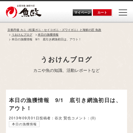
Skip
to
the
マイページ
カート
content
京都丹後 カニ（松葉ガニ・セイコガニ・ズワイガニ）と海鮮の匠 魚政
うおけんブログ
本日の漁獲情報
本日の漁獲情報 9/1 底引き網漁初日は、アウト！
うおけんブログ
カニや魚の知識、活動レポートなど
本日の漁獲情報 9/1 底引き網漁初日は、
アウト！
2013年09月01日
投稿者：谷次 賢也
コメント：
(0)
本日の漁獲情報