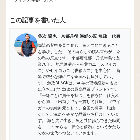
この記事を書いた人
谷次 賢也 京都丹後 海鮮の匠 魚政 代表
両親の背中を見て育ち、魚と共に生きること
を学びました。 その暮らしの積み重ねが、今
の私の原点です。 京都府北部・丹後半島で創
業70年。 地元漁港から松葉ガニ（ズワイガ
ニ）やセイコガニ（香箱ガニ）を中心に、 新
鮮で確かな海の幸を全国へお届けしていま
す。 魚政BLACKは、40年の現場経験をもと
に立ち上げた魚政の最高品質ブランドです。
「一杯ごとに責任を持つ」を信条に、仕入れ
から加工・出荷までを一貫して担当。 ズワイ
ガニの供給卸元として、全国の料亭・旅館、
そしてご家庭へ確かな品質をお届けしていま
す。 海と共に生き、魚と共に歩んできた時間
を、 これからも「安心と信頼」というかたち
で次の世代へつないでいきます。