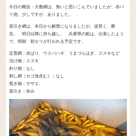
今日の概況：大敷網は、無いと思いこんでいましたが、赤バ
リ他、少しですが、ありました。
底引き網は、本日から解禁になりましたが、波荒く、断
念。 明日以降に持ち越し。 兵庫県の船は、出港したよう
で、明朝 初セリが行われる予定です。
定置網：赤ばり、ウスバハギ、うまづらはぎ、スズキなど
活け物：スズキ
釣り物：なし
刺し網（カゴ漁含む）：なし
覗き物：サザエ、
底引き：休み