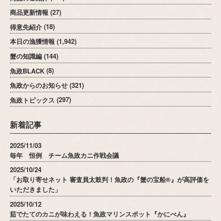
商品更新情報
(27)
得意先紹介
(18)
本日の漁獲情報
(1,942)
蟹の知識編
(144)
魚政BLACK
(8)
魚政からのお知らせ
(321)
魚政トピックス
(297)
新着記事
2025/11/03
毎年 恒例 チーム魚政カニ作戦会議
2025/10/24
「お取り寄せネット 審査員太鼓判！魚政の『蟹の宝船®』が高評価を
いただきました」
2025/10/12
茹でたてのカニが味わえる！魚政マリンスポット『かにべん』