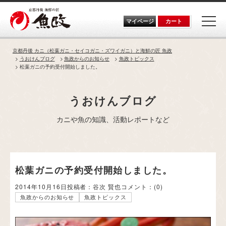
Skip
to
the
マイページ
カート
content
京都丹後 カニ（松葉ガニ・セイコガニ・ズワイガニ）と海鮮の匠 魚政
うおけんブログ
魚政からのお知らせ
魚政トピックス
松葉ガニの予約受付開始しました。
うおけんブログ
カニや魚の知識、活動レポートなど
松葉ガニの予約受付開始しました。
2014年10月16日
投稿者：谷次 賢也
コメント：
(0)
魚政からのお知らせ
魚政トピックス