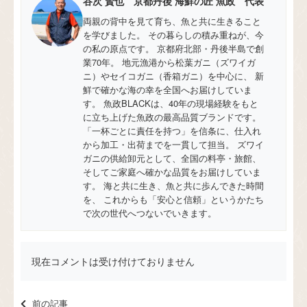
谷次 賢也 京都丹後 海鮮の匠 魚政 代表
両親の背中を見て育ち、魚と共に生きること
を学びました。 その暮らしの積み重ねが、今
の私の原点です。 京都府北部・丹後半島で創
業70年。 地元漁港から松葉ガニ（ズワイガ
ニ）やセイコガニ（香箱ガニ）を中心に、 新
鮮で確かな海の幸を全国へお届けしていま
す。 魚政BLACKは、40年の現場経験をもと
に立ち上げた魚政の最高品質ブランドです。
「一杯ごとに責任を持つ」を信条に、仕入れ
から加工・出荷までを一貫して担当。 ズワイ
ガニの供給卸元として、全国の料亭・旅館、
そしてご家庭へ確かな品質をお届けしていま
す。 海と共に生き、魚と共に歩んできた時間
を、 これからも「安心と信頼」というかたち
で次の世代へつないでいきます。
現在コメントは受け付けておりません
前の記事