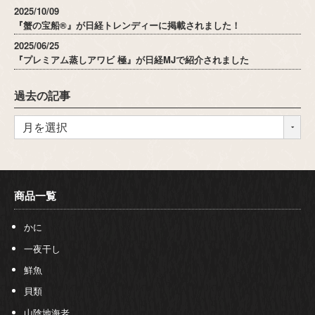
2025/10/09
『蟹の宝船®』が日経トレンディーに掲載されました！
2025/06/25
『プレミアム蒸しアワビ 極』が日経MJで紹介されました
過去の記事
商品一覧
かに
一夜干し
鮮魚
貝類
山陰地海老