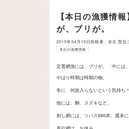
【本日の漁獲情報
が、ブリが。
2015年04月10日
投稿者：谷次 賢也
本日の漁獲情報
定置網漁には、ブリが。 中には、
やはり時期は時期の物。
冬に 何故入らないという気持ち
他には、鯛、スズキなど。
刺し網には、ツバス680本。週末
底引網は、お休み。