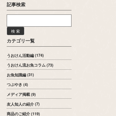
記事検索
検 索
カテゴリ一覧
うおけん活動編
(174)
うおけん流お魚コラム
(73)
お魚知識編
(31)
つぶやき
(4)
メディア掲載
(9)
友人知人の紹介
(7)
商品のご紹介
(119)