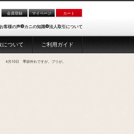
会員登録
マイページ
カート
お客様の声
カニの知識
法人取引について
政について
ご利用ガイド
】 4月10日 季節外れですが、ブリが。