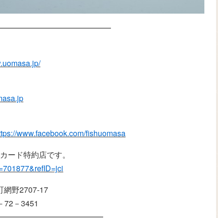
━━━━━━━━━━━━━━━
w.uomasa.jp/
asa.jp
ttps://www.facebook.com/fishuomasa
Lカード特約店です。
?tp=701877&refID=jci
網野2707-17
－72－3451
━━━━━━━━━━━━━━