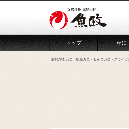
Skip
to
the
content
トップ
かに
京都丹後 カニ（松葉ガニ・セイコガニ・ズワイガ