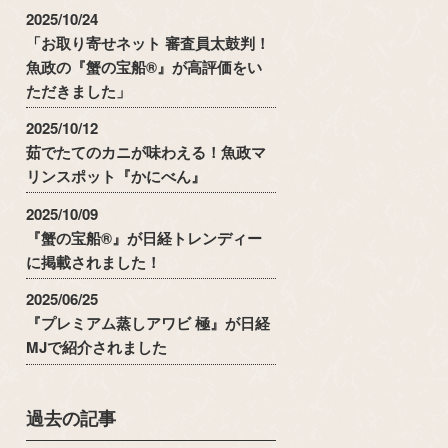
2025/10/24
「お取り寄せネット 審査員太鼓判！
魚政の『蟹の宝船®』が高評価をい
ただきました」
2025/10/12
茹でたてのカニが味わえる！魚政マ
リンスポット『かにべん』
2025/10/09
『蟹の宝船®』が日経トレンディー
に掲載されました！
2025/06/25
『プレミアム蒸しアワビ 極』が日経
MJで紹介されました
過去の記事