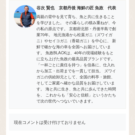
谷次 賢也 京都丹後 海鮮の匠 魚政 代表
両親の背中を見て育ち、魚と共に生きること
を学びました。 その暮らしの積み重ねが、今
の私の原点です。 京都府北部・丹後半島で創
業70年。 地元漁港から松葉ガニ（ズワイガ
ニ）やセイコガニ（香箱ガニ）を中心に、 新
鮮で確かな海の幸を全国へお届けしていま
す。 魚政BLACKは、40年の現場経験をもと
に立ち上げた魚政の最高品質ブランドです。
「一杯ごとに責任を持つ」を信条に、仕入れ
から加工・出荷までを一貫して担当。 ズワイ
ガニの供給卸元として、全国の料亭・旅館、
そしてご家庭へ確かな品質をお届けしていま
す。 海と共に生き、魚と共に歩んできた時間
を、 これからも「安心と信頼」というかたち
で次の世代へつないでいきます。
現在コメントは受け付けておりません