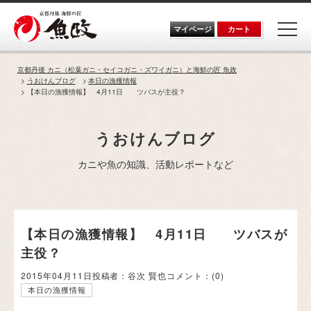
Skip
to
the
マイページ
カート
content
京都丹後 カニ（松葉ガニ・セイコガニ・ズワイガニ）と海鮮の匠 魚政
うおけんブログ
本日の漁獲情報
【本日の漁獲情報】 4月11日 ツバスが主役？
うおけんブログ
カニや魚の知識、活動レポートなど
【本日の漁獲情報】 4月11日 ツバスが
主役？
2015年04月11日
投稿者：谷次 賢也
コメント：
(0)
本日の漁獲情報