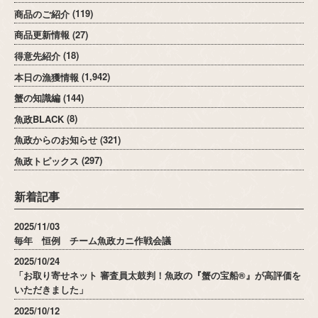
商品のご紹介
(119)
商品更新情報
(27)
得意先紹介
(18)
本日の漁獲情報
(1,942)
蟹の知識編
(144)
魚政BLACK
(8)
魚政からのお知らせ
(321)
魚政トピックス
(297)
新着記事
2025/11/03
毎年 恒例 チーム魚政カニ作戦会議
2025/10/24
「お取り寄せネット 審査員太鼓判！魚政の『蟹の宝船®』が高評価を
いただきました」
2025/10/12