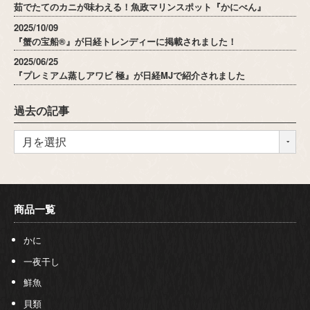
茹でたてのカニが味わえる！魚政マリンスポット『かにべん』
2025/10/09
『蟹の宝船®』が日経トレンディーに掲載されました！
2025/06/25
『プレミアム蒸しアワビ 極』が日経MJで紹介されました
過去の記事
商品一覧
かに
一夜干し
鮮魚
貝類