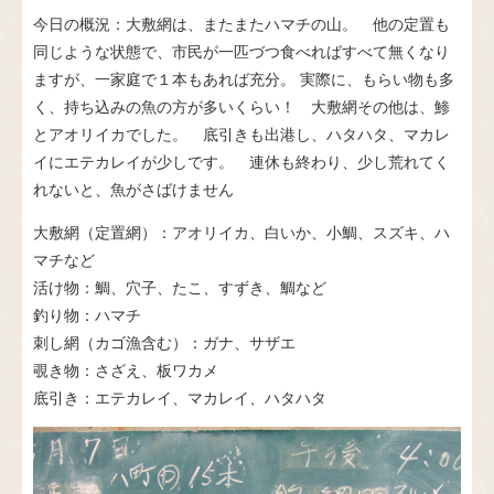
今日の概況：大敷網は、またまたハマチの山。 他の定置も
同じような状態で、市民が一匹づつ食べればすべて無くなり
ますが、一家庭で１本もあれば充分。 実際に、もらい物も多
く、持ち込みの魚の方が多いくらい！ 大敷網その他は、鯵
とアオリイカでした。 底引きも出港し、ハタハタ、マカレ
イにエテカレイが少しです。 連休も終わり、少し荒れてく
れないと、魚がさばけません
大敷網（定置網）：アオリイカ、白いか、小鯛、スズキ、ハ
マチなど
活け物：鯛、穴子、たこ、すずき、鯛など
釣り物：ハマチ
刺し網（カゴ漁含む）：ガナ、サザエ
覗き物：さざえ、板ワカメ
底引き：エテカレイ、マカレイ、ハタハタ