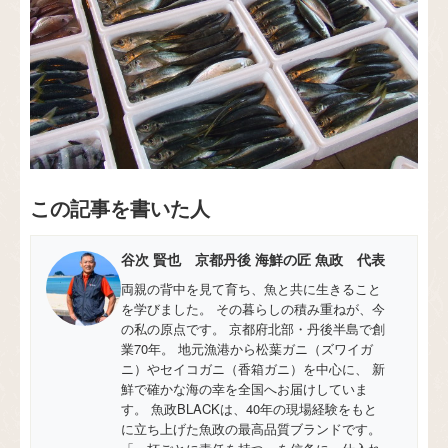
この記事を書いた人
谷次 賢也 京都丹後 海鮮の匠 魚政 代表
両親の背中を見て育ち、魚と共に生きること
を学びました。 その暮らしの積み重ねが、今
の私の原点です。 京都府北部・丹後半島で創
業70年。 地元漁港から松葉ガニ（ズワイガ
ニ）やセイコガニ（香箱ガニ）を中心に、 新
鮮で確かな海の幸を全国へお届けしていま
す。 魚政BLACKは、40年の現場経験をもと
に立ち上げた魚政の最高品質ブランドです。