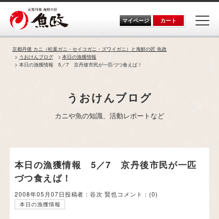
Skip
to
the
マイページ
カート
content
京都丹後 カニ（松葉ガニ・セイコガニ・ズワイガニ）と海鮮の匠 魚政
うおけんブログ
本日の漁獲情報
本日の漁獲情報 5／7 京丹後市民が一匹づつ食えば！
うおけんブログ
カニや魚の知識、活動レポートなど
本日の漁獲情報 5／7 京丹後市民が一匹
づつ食えば！
2008年05月07日
投稿者：谷次 賢也
コメント：
(0)
本日の漁獲情報