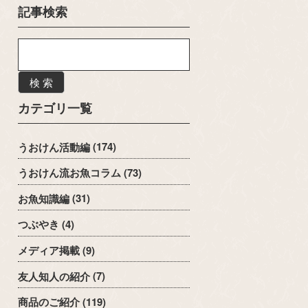
記事検索
検 索
カテゴリ一覧
うおけん活動編
(174)
うおけん流お魚コラム
(73)
お魚知識編
(31)
つぶやき
(4)
メディア掲載
(9)
友人知人の紹介
(7)
商品のご紹介
(119)