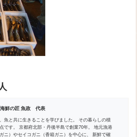
人
 海鮮の匠 魚政 代表
、魚と共に生きることを学びました。 その暮らしの積
点です。 京都府北部・丹後半島で創業70年。 地元漁港
ガニ）やセイコガニ（香箱ガニ）を中心に、 新鮮で確