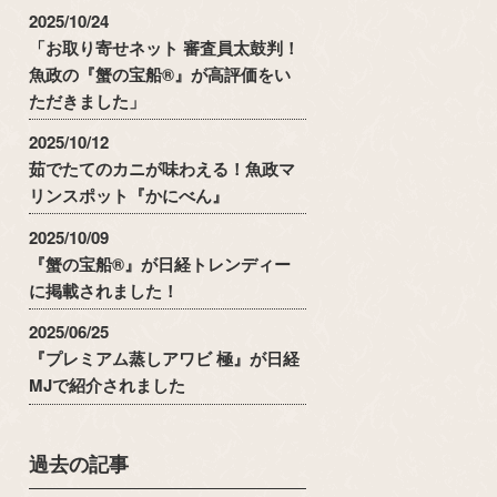
2025/10/24
「お取り寄せネット 審査員太鼓判！
魚政の『蟹の宝船®』が高評価をい
ただきました」
2025/10/12
茹でたてのカニが味わえる！魚政マ
リンスポット『かにべん』
2025/10/09
『蟹の宝船®』が日経トレンディー
に掲載されました！
2025/06/25
『プレミアム蒸しアワビ 極』が日経
MJで紹介されました
過去の記事