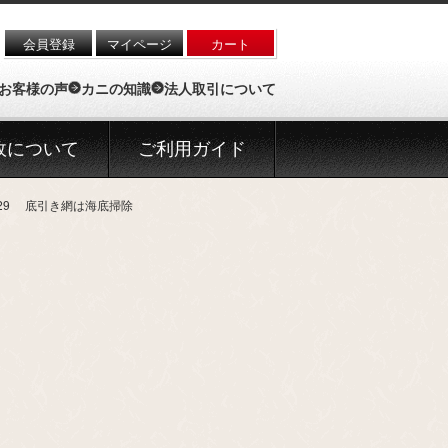
会員登録
マイページ
カート
お客様の声
カニの知識
法人取引について
政について
ご利用ガイド
/29 底引き網は海底掃除