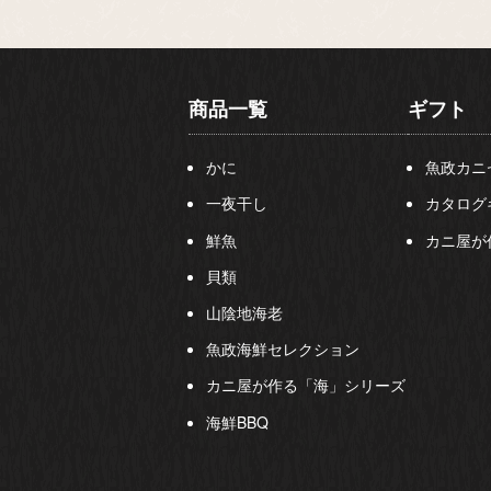
商品一覧
ギフト
かに
魚政カニ
一夜干し
カタログ
鮮魚
カニ屋が
貝類
山陰地海老
魚政海鮮セレクション
カニ屋が作る「海」シリーズ
海鮮BBQ