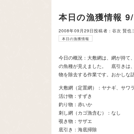
本日の漁獲情報 9
2008年09月29日
投稿者：谷次 賢也
本日の漁獲情報
今日の概況：大敷網は、網が持て
の魚種が見えました。 底引きは
物を除去する作業です。おかしな
大敷網（定置網）：ヤナギ、サワ
活け物：すずき
釣り物：赤いか
刺し網（カゴ漁含む）：なし
覗き物：サザエ
底引き：海底掃除