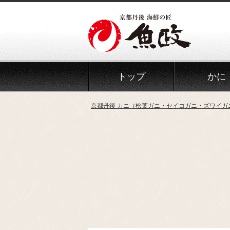
Skip
to
the
content
トップ
かに
京都丹後 カニ（松葉ガニ・セイコガニ・ズワイガ