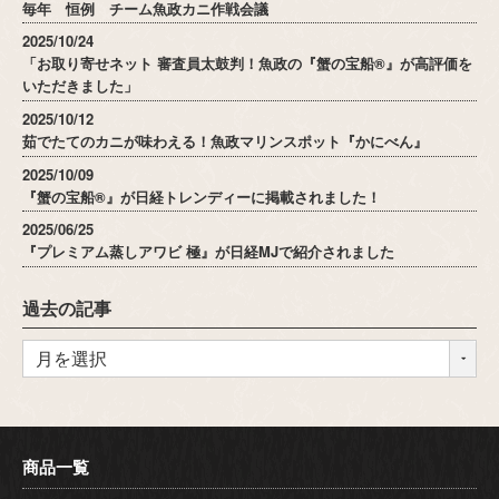
毎年 恒例 チーム魚政カニ作戦会議
2025/10/24
「お取り寄せネット 審査員太鼓判！魚政の『蟹の宝船®』が高評価を
いただきました」
2025/10/12
茹でたてのカニが味わえる！魚政マリンスポット『かにべん』
2025/10/09
『蟹の宝船®』が日経トレンディーに掲載されました！
2025/06/25
『プレミアム蒸しアワビ 極』が日経MJで紹介されました
過去の記事
商品一覧