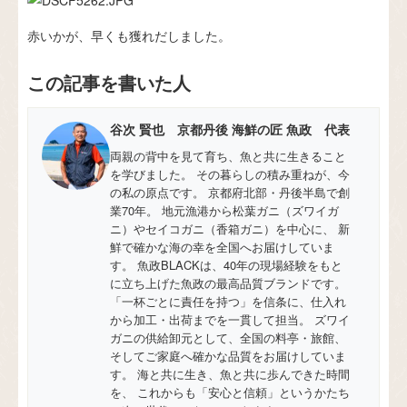
赤いかが、早くも獲れだしました。
この記事を書いた人
谷次 賢也 京都丹後 海鮮の匠 魚政 代表
両親の背中を見て育ち、魚と共に生きること
を学びました。 その暮らしの積み重ねが、今
の私の原点です。 京都府北部・丹後半島で創
業70年。 地元漁港から松葉ガニ（ズワイガ
ニ）やセイコガニ（香箱ガニ）を中心に、 新
鮮で確かな海の幸を全国へお届けしていま
す。 魚政BLACKは、40年の現場経験をもと
に立ち上げた魚政の最高品質ブランドです。
「一杯ごとに責任を持つ」を信条に、仕入れ
から加工・出荷までを一貫して担当。 ズワイ
ガニの供給卸元として、全国の料亭・旅館、
そしてご家庭へ確かな品質をお届けしていま
す。 海と共に生き、魚と共に歩んできた時間
を、 これからも「安心と信頼」というかたち