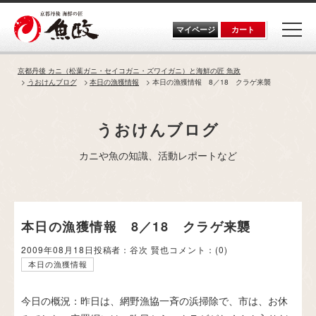
Skip
to
the
マイページ
カート
content
京都丹後 カニ（松葉ガニ・セイコガニ・ズワイガニ）と海鮮の匠 魚政
うおけんブログ
本日の漁獲情報
本日の漁獲情報 8／18 クラゲ来襲
うおけんブログ
カニや魚の知識、活動レポートなど
本日の漁獲情報 8／18 クラゲ来襲
2009年08月18日
投稿者：谷次 賢也
コメント：
(0)
本日の漁獲情報
今日の概況：昨日は、網野漁協一斉の浜掃除で、市は、お休