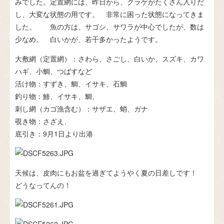
みでした。定置網には、昨日から、クラゲがたくさん入りだ
し、大変な状態の用です。 非常に困った状態になってきま
した。 魚の方は、サゴシ、サワラが中心でしたが、数は
少なめ。 白いかが、若干多かったようです。
大敷網（定置網）：さわら、さごし、白いか、スズキ、カワ
ハギ、小鯛、つばすなど
活け物：すずき、鯛、イサキ、石鯛
釣り物：鯵、イサキ、鯛、
刺し網（カゴ漁含む）：サザエ、蛸、ガナ
覗き物：さざえ、
底引き：9月1日より出港
天候は、皮肉にもお盆を過ぎてようやく夏の日差しです！
どうなってんの！