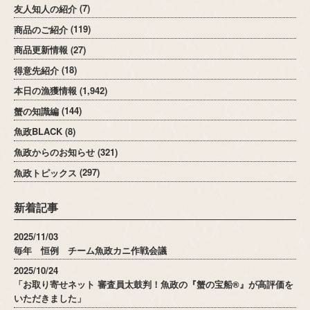
友人知人の紹介
(7)
商品のご紹介
(119)
商品更新情報
(27)
得意先紹介
(18)
本日の漁獲情報
(1,942)
蟹の知識編
(144)
魚政BLACK
(8)
魚政からのお知らせ
(321)
魚政トピックス
(297)
新着記事
2025/11/03
毎年 恒例 チーム魚政カニ作戦会議
2025/10/24
「お取り寄せネット 審査員太鼓判！魚政の『蟹の宝船®』が高評価を
いただきました」