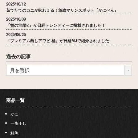
2025/10/12
茹でたてのカニが味わえる！魚政マリンスポット『かにべん』
2025/10/09
『蟹の宝船®』が日経トレンディーに掲載されました！
2025/06/25
『プレミアム蒸しアワビ 極』が日経MJで紹介されました
過去の記事
商品一覧
かに
一夜干し
鮮魚