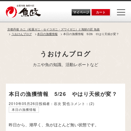
Skip
to
the
マイページ
カート
content
京都丹後 カニ（松葉ガニ・セイコガニ・ズワイガニ）と海鮮の匠 魚政
うおけんブログ
本日の漁獲情報
本日の漁獲情報 5/26 やはり天候が変？
うおけんブログ
カニや魚の知識、活動レポートなど
本日の漁獲情報 5/26 やはり天候が変？
2010年05月26日
投稿者：谷次 賢也
コメント：
(2)
本日の漁獲情報
昨日から、潮早く、魚がほとんど無い状態です。