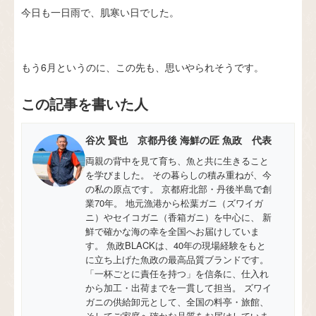
今日も一日雨で、肌寒い日でした。
もう6月というのに、この先も、思いやられそうです。
この記事を書いた人
谷次 賢也 京都丹後 海鮮の匠 魚政 代表
両親の背中を見て育ち、魚と共に生きること
を学びました。 その暮らしの積み重ねが、今
の私の原点です。 京都府北部・丹後半島で創
業70年。 地元漁港から松葉ガニ（ズワイガ
ニ）やセイコガニ（香箱ガニ）を中心に、 新
鮮で確かな海の幸を全国へお届けしていま
す。 魚政BLACKは、40年の現場経験をもと
に立ち上げた魚政の最高品質ブランドです。
「一杯ごとに責任を持つ」を信条に、仕入れ
から加工・出荷までを一貫して担当。 ズワイ
ガニの供給卸元として、全国の料亭・旅館、
そしてご家庭へ確かな品質をお届けしていま