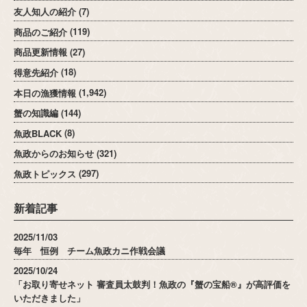
友人知人の紹介
(7)
商品のご紹介
(119)
商品更新情報
(27)
得意先紹介
(18)
本日の漁獲情報
(1,942)
蟹の知識編
(144)
魚政BLACK
(8)
魚政からのお知らせ
(321)
魚政トピックス
(297)
新着記事
2025/11/03
毎年 恒例 チーム魚政カニ作戦会議
2025/10/24
「お取り寄せネット 審査員太鼓判！魚政の『蟹の宝船®』が高評価を
いただきました」