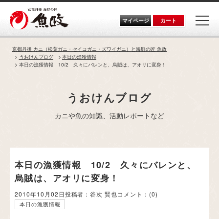
Skip
to
the
マイページ
カート
content
京都丹後 カニ（松葉ガニ・セイコガニ・ズワイガニ）と海鮮の匠 魚政
うおけんブログ
本日の漁獲情報
本日の漁獲情報 10/2 久々にバレンと、烏賊は、アオリに変身！
うおけんブログ
カニや魚の知識、活動レポートなど
本日の漁獲情報 10/2 久々にバレンと、
烏賊は、アオリに変身！
2010年10月02日
投稿者：谷次 賢也
コメント：
(0)
本日の漁獲情報