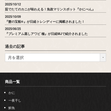
2025/10/12
茹でたてのカニが味わえる！魚政マリンスポット『かにべん』
2025/10/09
『蟹の宝船®』が日経トレンディーに掲載されました！
2025/06/25
『プレミアム蒸しアワビ 極』が日経MJで紹介されました
過去の記事
商品一覧
かに
一夜干し
鮮魚