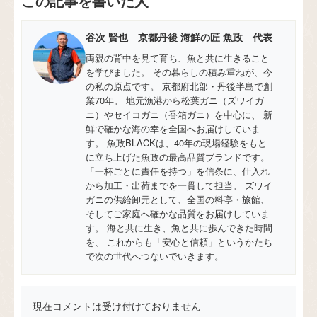
この記事を書いた人
谷次 賢也 京都丹後 海鮮の匠 魚政 代表
両親の背中を見て育ち、魚と共に生きること
を学びました。 その暮らしの積み重ねが、今
の私の原点です。 京都府北部・丹後半島で創
業70年。 地元漁港から松葉ガニ（ズワイガ
ニ）やセイコガニ（香箱ガニ）を中心に、 新
鮮で確かな海の幸を全国へお届けしていま
す。 魚政BLACKは、40年の現場経験をもと
に立ち上げた魚政の最高品質ブランドです。
「一杯ごとに責任を持つ」を信条に、仕入れ
から加工・出荷までを一貫して担当。 ズワイ
ガニの供給卸元として、全国の料亭・旅館、
そしてご家庭へ確かな品質をお届けしていま
す。 海と共に生き、魚と共に歩んできた時間
を、 これからも「安心と信頼」というかたち
で次の世代へつないでいきます。
現在コメントは受け付けておりません