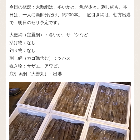
今日の概況：大敷網は、冬いかと、魚が少々。刺し網も、本
日は、一人に漁師分だけ、約200本。 底引き網は、朝方出港
で、明日のセリ予定です。
大敷網（定置網）：冬いか、サゴシなど
活け物：なし
釣り物：なし
刺し網（カゴ漁含む）：ツバス
覗き物：サザエ、アワビ、
底引き網（大善丸）：出港