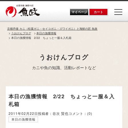
Skip
to
the
マイページ
カート
content
京都丹後 カニ（松葉ガニ・セイコガニ・ズワイガニ）と海鮮の匠 魚政
うおけんブログ
本日の漁獲情報
本日の漁獲情報 2/22 ちょっと一服＆入札箱
うおけんブログ
カニや魚の知識、活動レポートなど
本日の漁獲情報 2/22 ちょっと一服＆入
札箱
2011年02月22日
投稿者：谷次 賢也
コメント：
(0)
本日の漁獲情報