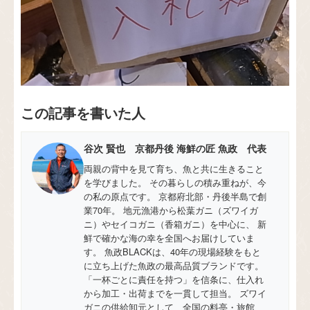
この記事を書いた人
谷次 賢也 京都丹後 海鮮の匠 魚政 代表
両親の背中を見て育ち、魚と共に生きること
を学びました。 その暮らしの積み重ねが、今
の私の原点です。 京都府北部・丹後半島で創
業70年。 地元漁港から松葉ガニ（ズワイガ
ニ）やセイコガニ（香箱ガニ）を中心に、 新
鮮で確かな海の幸を全国へお届けしていま
す。 魚政BLACKは、40年の現場経験をもと
に立ち上げた魚政の最高品質ブランドです。
「一杯ごとに責任を持つ」を信条に、仕入れ
から加工・出荷までを一貫して担当。 ズワイ
ガニの供給卸元として、全国の料亭・旅館、