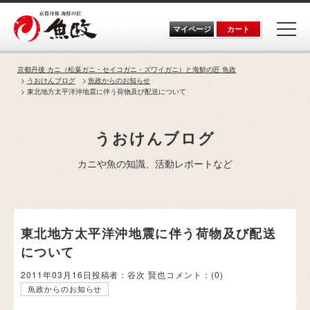
Skip
to
the
マイページ
カート
content
京都丹後 カニ（松葉ガニ・セイコガニ・ズワイガニ）と海鮮の匠 魚政
うおけんブログ
魚政からのお知らせ
東北地方太平洋沖地震に伴う荷物及び配送について
うおけんブログ
カニや魚の知識、活動レポートなど
東北地方太平洋沖地震に伴う荷物及び配送
について
2011年03月16日
投稿者：谷次 賢也
コメント：
(0)
魚政からのお知らせ