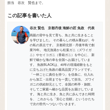
担当 谷次 賢也まで。
この記事を書いた人
谷次 賢也 京都丹後 海鮮の匠 魚政 代表
両親の背中を見て育ち、魚と共に生きること
を学びました。 その暮らしの積み重ねが、今
の私の原点です。 京都府北部・丹後半島で創
業70年。 地元漁港から松葉ガニ（ズワイガ
ニ）やセイコガニ（香箱ガニ）を中心に、 新
鮮で確かな海の幸を全国へお届けしていま
す。 魚政BLACKは、40年の現場経験をもと
に立ち上げた魚政の最高品質ブランドです。
「一杯ごとに責任を持つ」を信条に、仕入れ
から加工・出荷までを一貫して担当。 ズワイ
ガニの供給卸元として、全国の料亭・旅館、
そしてご家庭へ確かな品質をお届けしていま
す。 海と共に生き、魚と共に歩んできた時間
を、 これからも「安心と信頼」というかたち
で次の世代へつないでいきます。