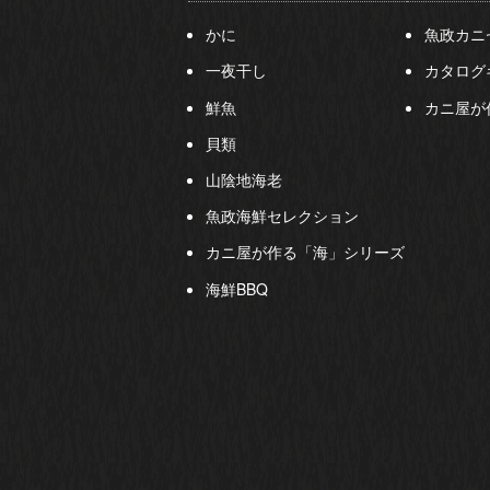
かに
魚政カニ
一夜干し
カタログ
鮮魚
カニ屋が
貝類
山陰地海老
魚政海鮮セレクション
カニ屋が作る「海」シリーズ
海鮮BBQ