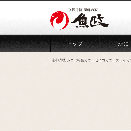
Skip
to
the
content
トップ
かに
京都丹後 カニ（松葉ガニ・セイコガニ・ズワイガ