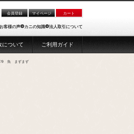
会員登録
マイページ
カート
お客様の声
カニの知識
法人取引について
政について
ご利用ガイド
/9 魚 まずまず