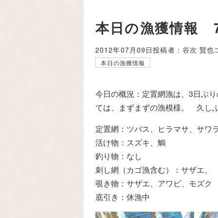
本日の漁獲情報 
2012年07月09日
投稿者：谷次 賢也
本日の漁獲情報
今日の概況：定置網漁は、3日ぶ
ては、まずまずの漁模様。 久し
定置網：ツバス、ヒラマサ、サワ
活け物：スズキ、鯛
釣り物：なし
刺し網（カゴ漁含む）：サザエ、
覗き物：サザエ、アワビ、モズク
底引き：休漁中