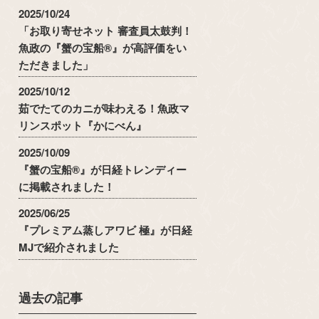
2025/10/24
「お取り寄せネット 審査員太鼓判！
魚政の『蟹の宝船®』が高評価をい
ただきました」
2025/10/12
茹でたてのカニが味わえる！魚政マ
リンスポット『かにべん』
2025/10/09
『蟹の宝船®』が日経トレンディー
に掲載されました！
2025/06/25
『プレミアム蒸しアワビ 極』が日経
MJで紹介されました
過去の記事