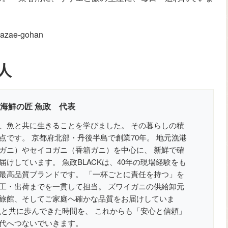
/sazae-gohan
人
 海鮮の匠 魚政 代表
、魚と共に生きることを学びました。 その暮らしの積
点です。 京都府北部・丹後半島で創業70年。 地元漁港
ガニ）やセイコガニ（香箱ガニ）を中心に、 新鮮で確
けしています。 魚政BLACKは、40年の現場経験をも
最高品質ブランドです。 「一杯ごとに責任を持つ」を
工・出荷までを一貫して担当。 ズワイガニの供給卸元
旅館、そしてご家庭へ確かな品質をお届けしていま
魚と共に歩んできた時間を、 これからも「安心と信頼」
代へつないでいきます。