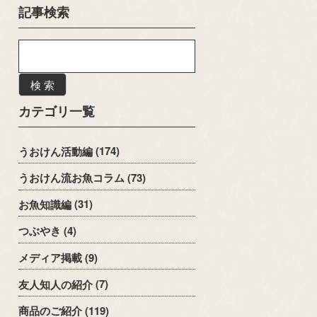
記事検索
検 索
カテゴリ一覧
うおけん活動編
(174)
うおけん流お魚コラム
(73)
お魚知識編
(31)
つぶやき
(4)
メディア掲載
(9)
友人知人の紹介
(7)
商品のご紹介
(119)