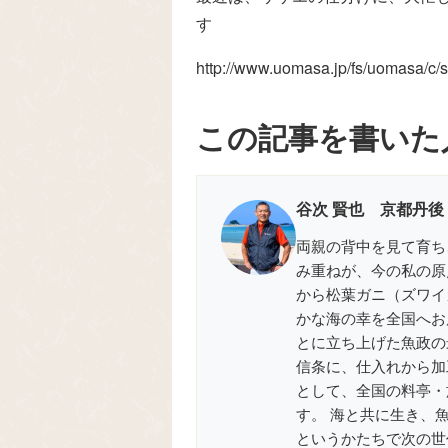
す
http://www.uomasa.jp/fs/uomasa/c
この記事を書いた
谷次 賢也 京都丹後
両親の背中を見て育ち
み重ねが、今の私の原
から松葉ガニ（ズワイ
かな海の幸を全国へお届
とに立ち上げた魚政の
信条に、仕入れから加
として、全国の料亭・
す。 海と共に生き、
というかたちで次の世