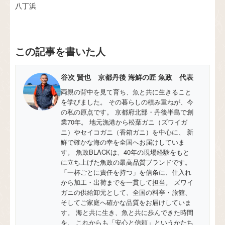
八丁浜
この記事を書いた人
谷次 賢也 京都丹後 海鮮の匠 魚政 代表
両親の背中を見て育ち、魚と共に生きること
を学びました。 その暮らしの積み重ねが、今
の私の原点です。 京都府北部・丹後半島で創
業70年。 地元漁港から松葉ガニ（ズワイガ
ニ）やセイコガニ（香箱ガニ）を中心に、 新
鮮で確かな海の幸を全国へお届けしていま
す。 魚政BLACKは、40年の現場経験をもと
に立ち上げた魚政の最高品質ブランドです。
「一杯ごとに責任を持つ」を信条に、仕入れ
から加工・出荷までを一貫して担当。 ズワイ
ガニの供給卸元として、全国の料亭・旅館、
そしてご家庭へ確かな品質をお届けしていま
す。 海と共に生き、魚と共に歩んできた時間
を、 これからも「安心と信頼」というかたち