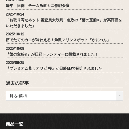
毎年 恒例 チーム魚政カニ作戦会議
2025/10/24
「お取り寄せネット 審査員太鼓判！魚政の『蟹の宝船®』が高評価を
いただきました」
2025/10/12
茹でたてのカニが味わえる！魚政マリンスポット『かにべん』
2025/10/09
『蟹の宝船®』が日経トレンディーに掲載されました！
2025/06/25
『プレミアム蒸しアワビ 極』が日経MJで紹介されました
過去の記事
商品一覧