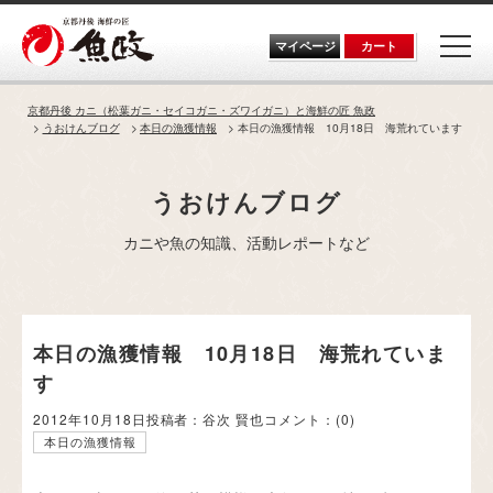
Skip
to
the
マイページ
カート
content
京都丹後 カニ（松葉ガニ・セイコガニ・ズワイガニ）と海鮮の匠 魚政
うおけんブログ
本日の漁獲情報
本日の漁獲情報 10月18日 海荒れています
うおけんブログ
カニや魚の知識、活動レポートなど
本日の漁獲情報 10月18日 海荒れていま
す
2012年10月18日
投稿者：谷次 賢也
コメント：
(0)
本日の漁獲情報