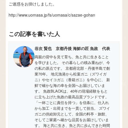
ご迷惑をお掛けしました。
http://www.uomasa.jp/fs/uomasa/c/sazae-gohan
この記事を書いた人
谷次 賢也 京都丹後 海鮮の匠 魚政 代表
両親の背中を見て育ち、魚と共に生きること
を学びました。 その暮らしの積み重ねが、今
の私の原点です。 京都府北部・丹後半島で創
業70年。 地元漁港から松葉ガニ（ズワイガ
ニ）やセイコガニ（香箱ガニ）を中心に、 新
鮮で確かな海の幸を全国へお届けしていま
す。 魚政BLACKは、40年の現場経験をもと
に立ち上げた魚政の最高品質ブランドです。
「一杯ごとに責任を持つ」を信条に、仕入れ
から加工・出荷までを一貫して担当。 ズワイ
ガニの供給卸元として、全国の料亭・旅館、
そしてご家庭へ確かな品質をお届けしていま
す。 海と共に生き、魚と共に歩んできた時間