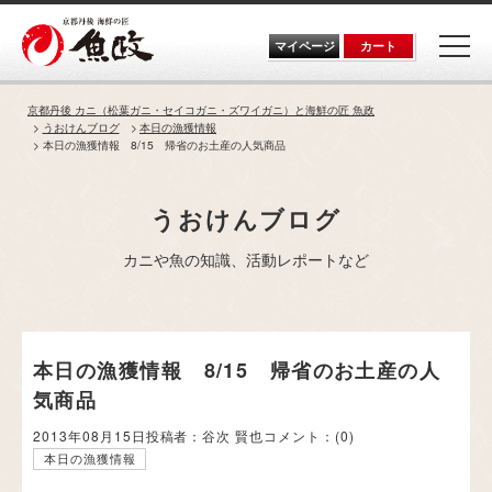
Skip
to
the
マイページ
カート
content
京都丹後 カニ（松葉ガニ・セイコガニ・ズワイガニ）と海鮮の匠 魚政
うおけんブログ
本日の漁獲情報
本日の漁獲情報 8/15 帰省のお土産の人気商品
うおけんブログ
カニや魚の知識、活動レポートなど
本日の漁獲情報 8/15 帰省のお土産の人
気商品
2013年08月15日
投稿者：谷次 賢也
コメント：
(0)
本日の漁獲情報