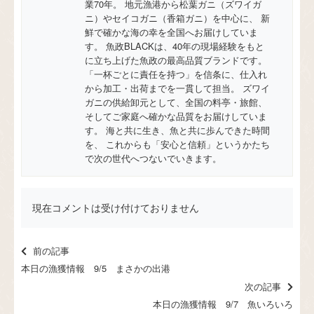
業70年。 地元漁港から松葉ガニ（ズワイガ
ニ）やセイコガニ（香箱ガニ）を中心に、 新
鮮で確かな海の幸を全国へお届けしていま
す。 魚政BLACKは、40年の現場経験をもと
に立ち上げた魚政の最高品質ブランドです。
「一杯ごとに責任を持つ」を信条に、仕入れ
から加工・出荷までを一貫して担当。 ズワイ
ガニの供給卸元として、全国の料亭・旅館、
そしてご家庭へ確かな品質をお届けしていま
す。 海と共に生き、魚と共に歩んできた時間
を、 これからも「安心と信頼」というかたち
で次の世代へつないでいきます。
現在コメントは受け付けておりません
前の記事
本日の漁獲情報 9/5 まさかの出港
次の記事
本日の漁獲情報 9/7 魚いろいろ