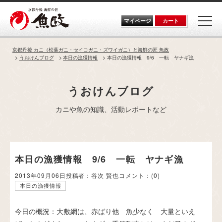
Skip
to
the
マイページ
カート
content
京都丹後 カニ（松葉ガニ・セイコガニ・ズワイガニ）と海鮮の匠 魚政
うおけんブログ
本日の漁獲情報
本日の漁獲情報 9/6 一転 ヤナギ漁
うおけんブログ
カニや魚の知識、活動レポートなど
本日の漁獲情報 9/6 一転 ヤナギ漁
2013年09月06日
投稿者：谷次 賢也
コメント：
(0)
本日の漁獲情報
今日の概況：大敷網は、赤ばり他 魚少なく 大量といえ