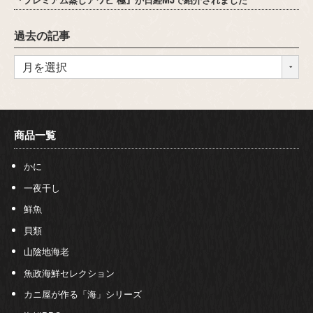
過去の記事
商品一覧
かに
一夜干し
鮮魚
貝類
山陰地海老
魚政海鮮セレクション
カニ屋が作る「海」シリーズ