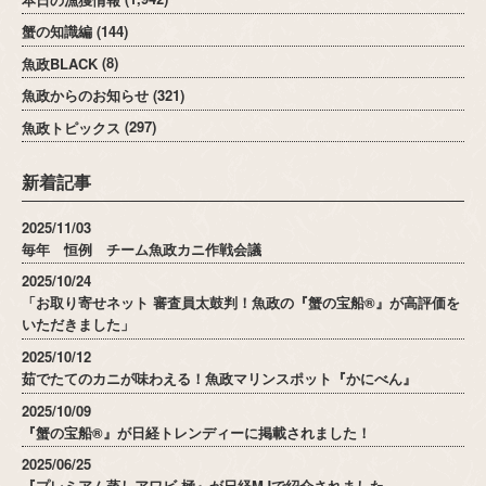
蟹の知識編
(144)
魚政BLACK
(8)
魚政からのお知らせ
(321)
魚政トピックス
(297)
新着記事
2025/11/03
毎年 恒例 チーム魚政カニ作戦会議
2025/10/24
「お取り寄せネット 審査員太鼓判！魚政の『蟹の宝船®』が高評価を
いただきました」
2025/10/12
茹でたてのカニが味わえる！魚政マリンスポット『かにべん』
2025/10/09
『蟹の宝船®』が日経トレンディーに掲載されました！
2025/06/25
『プレミアム蒸しアワビ 極』が日経MJで紹介されました