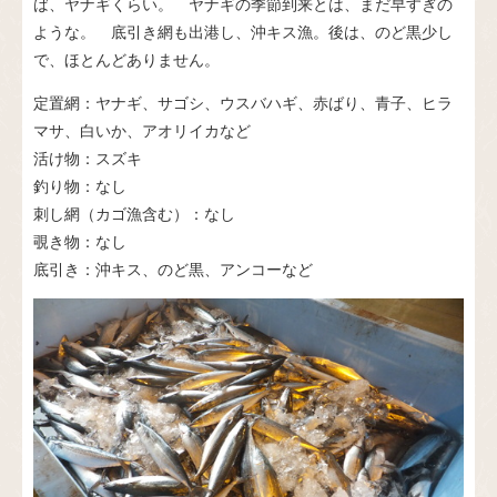
ば、ヤナギくらい。 ヤナギの季節到来とは、まだ早すぎの
ような。 底引き網も出港し、沖キス漁。後は、のど黒少し
で、ほとんどありません。
定置網：ヤナギ、サゴシ、ウスバハギ、赤ばり、青子、ヒラ
マサ、白いか、アオリイカなど
活け物：スズキ
釣り物：なし
刺し網（カゴ漁含む）：なし
覗き物：なし
底引き：沖キス、のど黒、アンコーなど