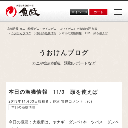
Skip
to
the
マイページ
カート
content
京都丹後 カニ（松葉ガニ・セイコガニ・ズワイガニ）と海鮮の匠 魚政
うおけんブログ
本日の漁獲情報
本日の漁獲情報 11/3 頭を使えば
うおけんブログ
カニや魚の知識、活動レポートなど
本日の漁獲情報 11/3 頭を使えば
2013年11月03日
投稿者：谷次 賢也
コメント：
(0)
本日の漁獲情報
今日の概況：大敷網は、ヤナギ ダンベ1本 ツバス ダンベ