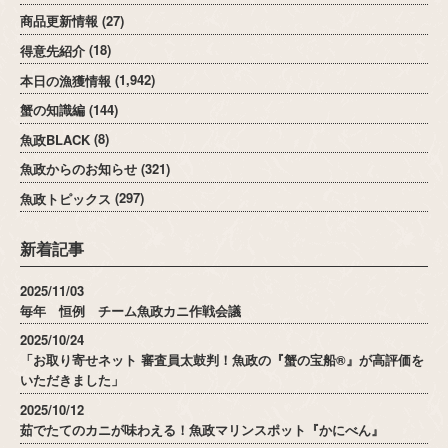
商品更新情報
(27)
得意先紹介
(18)
本日の漁獲情報
(1,942)
蟹の知識編
(144)
魚政BLACK
(8)
魚政からのお知らせ
(321)
魚政トピックス
(297)
新着記事
2025/11/03
毎年 恒例 チーム魚政カニ作戦会議
2025/10/24
「お取り寄せネット 審査員太鼓判！魚政の『蟹の宝船®』が高評価を
いただきました」
2025/10/12
茹でたてのカニが味わえる！魚政マリンスポット『かにべん』