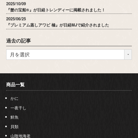
2025/10/09
『蟹の宝船®』が日経トレンディーに掲載されました！
2025/06/25
『プレミアム蒸しアワビ 極』が日経MJで紹介されました
過去の記事
商品一覧
かに
一夜干し
鮮魚
貝類
山陰地海老