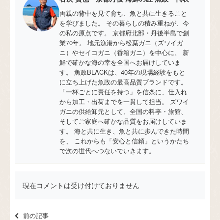
両親の背中を見て育ち、魚と共に生きること
を学びました。 その暮らしの積み重ねが、今
の私の原点です。 京都府北部・丹後半島で創
業70年。 地元漁港から松葉ガニ（ズワイガ
ニ）やセイコガニ（香箱ガニ）を中心に、 新
鮮で確かな海の幸を全国へお届けしていま
す。 魚政BLACKは、40年の現場経験をもと
に立ち上げた魚政の最高品質ブランドです。
「一杯ごとに責任を持つ」を信条に、仕入れ
から加工・出荷までを一貫して担当。 ズワイ
ガニの供給卸元として、全国の料亭・旅館、
そしてご家庭へ確かな品質をお届けしていま
す。 海と共に生き、魚と共に歩んできた時間
を、 これからも「安心と信頼」というかたち
で次の世代へつないでいきます。
現在コメントは受け付けておりません
前の記事