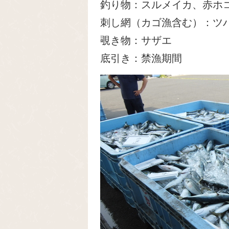
釣り物：スルメイカ、赤ホ
刺し網（カゴ漁含む）：ツ
覗き物：サザエ
底引き：禁漁期間