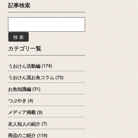
記事検索
検 索
カテゴリ一覧
うおけん活動編
(174)
うおけん流お魚コラム
(73)
お魚知識編
(31)
つぶやき
(4)
メディア掲載
(9)
友人知人の紹介
(7)
商品のご紹介
(119)