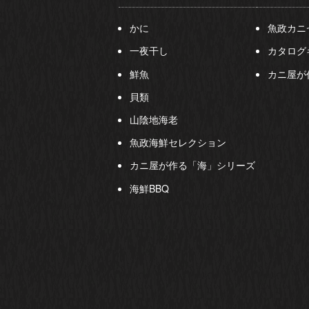
かに
魚政カニ
一夜干し
カタログ
鮮魚
カニ屋が
貝類
山陰地海老
魚政海鮮セレクション
カニ屋が作る「海」シリーズ
海鮮BBQ