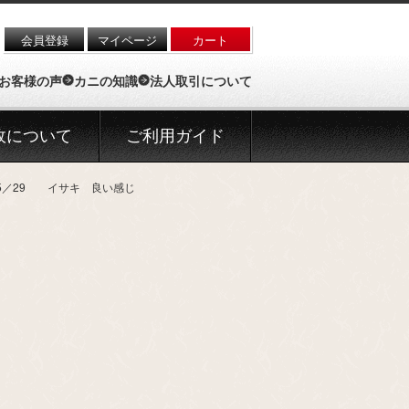
会員登録
マイページ
カート
お客様の声
カニの知識
法人取引について
政について
ご利用ガイド
5／29 イサキ 良い感じ