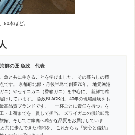
、80本ほど。
人
 海鮮の匠 魚政 代表
、魚と共に生きることを学びました。 その暮らしの積
点です。 京都府北部・丹後半島で創業70年。 地元漁港
ガニ）やセイコガニ（香箱ガニ）を中心に、 新鮮で確
けしています。 魚政BLACKは、40年の現場経験をも
最高品質ブランドです。 「一杯ごとに責任を持つ」を
工・出荷までを一貫して担当。 ズワイガニの供給卸元
旅館、そしてご家庭へ確かな品質をお届けしていま
魚と共に歩んできた時間を、 これからも「安心と信頼」
代へつないでいきます。