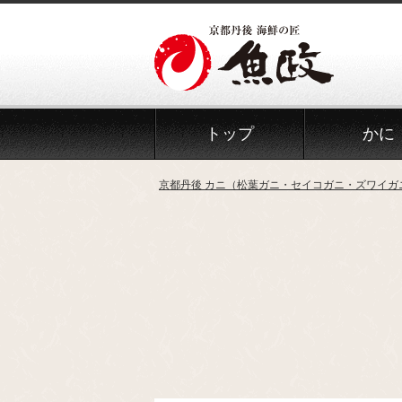
Skip
to
the
content
トップ
かに
京都丹後 カニ（松葉ガニ・セイコガニ・ズワイガ