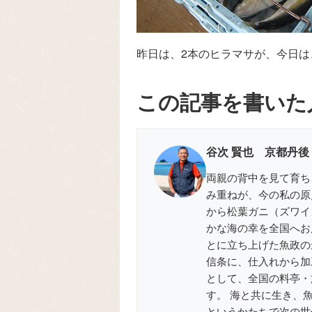
昨日は、2本のヒラマサが、今日は
この記事を書いた
谷次 賢也 京都丹後
両親の背中を見て育ち
み重ねが、今の私の原
から松葉ガニ（ズワイ
かな海の幸を全国へお届
とに立ち上げた魚政の
信条に、仕入れから加
として、全国の料亭・
す。 海と共に生き、
というかたちで次の世