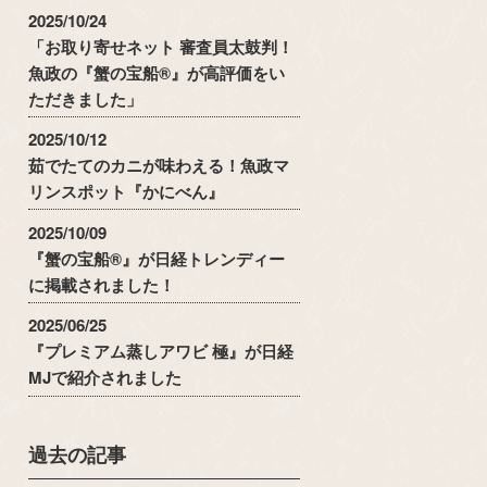
2025/10/24
「お取り寄せネット 審査員太鼓判！
魚政の『蟹の宝船®』が高評価をい
ただきました」
2025/10/12
茹でたてのカニが味わえる！魚政マ
リンスポット『かにべん』
2025/10/09
『蟹の宝船®』が日経トレンディー
に掲載されました！
2025/06/25
『プレミアム蒸しアワビ 極』が日経
MJで紹介されました
過去の記事