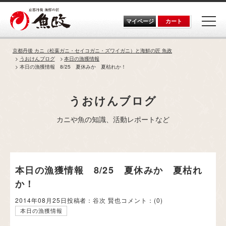
Skip
to
the
マイページ
カート
content
京都丹後 カニ（松葉ガニ・セイコガニ・ズワイガニ）と海鮮の匠 魚政
うおけんブログ
本日の漁獲情報
本日の漁獲情報 8/25 夏休みか 夏枯れか！
うおけんブログ
カニや魚の知識、活動レポートなど
本日の漁獲情報 8/25 夏休みか 夏枯れ
か！
2014年08月25日
投稿者：谷次 賢也
コメント：
(0)
本日の漁獲情報