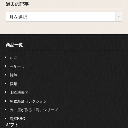
過去の記事
商品一覧
かに
一夜干し
鮮魚
貝類
山陰地海老
魚政海鮮セレクション
カニ屋が作る「海」シリーズ
海鮮BBQ
ギフト