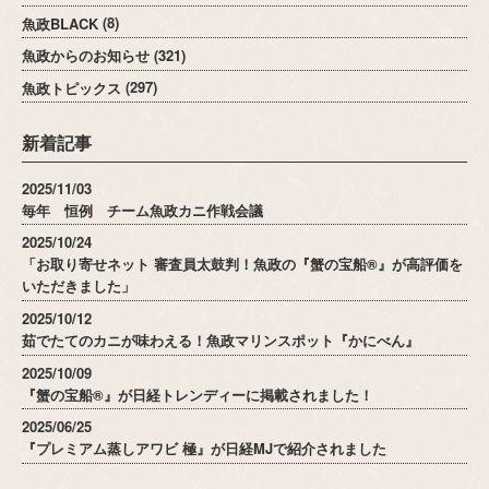
魚政BLACK
(8)
魚政からのお知らせ
(321)
魚政トピックス
(297)
新着記事
2025/11/03
毎年 恒例 チーム魚政カニ作戦会議
2025/10/24
「お取り寄せネット 審査員太鼓判！魚政の『蟹の宝船®』が高評価を
いただきました」
2025/10/12
茹でたてのカニが味わえる！魚政マリンスポット『かにべん』
2025/10/09
『蟹の宝船®』が日経トレンディーに掲載されました！
2025/06/25
『プレミアム蒸しアワビ 極』が日経MJで紹介されました