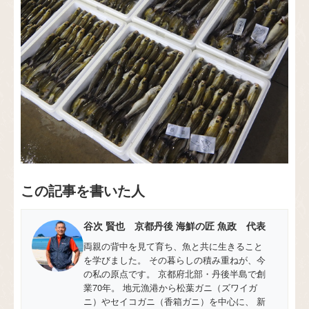
この記事を書いた人
谷次 賢也 京都丹後 海鮮の匠 魚政 代表
両親の背中を見て育ち、魚と共に生きること
を学びました。 その暮らしの積み重ねが、今
の私の原点です。 京都府北部・丹後半島で創
業70年。 地元漁港から松葉ガニ（ズワイガ
ニ）やセイコガニ（香箱ガニ）を中心に、 新