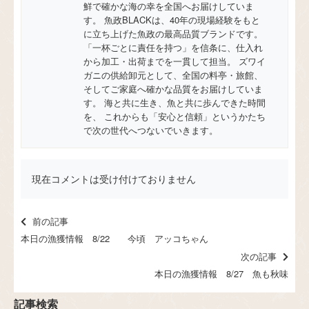
鮮で確かな海の幸を全国へお届けしていま
す。 魚政BLACKは、40年の現場経験をもと
に立ち上げた魚政の最高品質ブランドです。
「一杯ごとに責任を持つ」を信条に、仕入れ
から加工・出荷までを一貫して担当。 ズワイ
ガニの供給卸元として、全国の料亭・旅館、
そしてご家庭へ確かな品質をお届けしていま
す。 海と共に生き、魚と共に歩んできた時間
を、 これからも「安心と信頼」というかたち
で次の世代へつないでいきます。
現在コメントは受け付けておりません
前の記事
本日の漁獲情報 8/22 今頃 アッコちゃん
次の記事
本日の漁獲情報 8/27 魚も秋味
記事検索