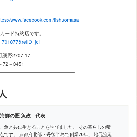
ttps://www.facebook.com/fishuomasa
Lカード特約店です。
?tp=701877&refID=jci
網野2707-17
－72－3451
━━━━━━━━━━━━━━━━
人
 海鮮の匠 魚政 代表
、魚と共に生きることを学びました。 その暮らしの積
点です。 京都府北部・丹後半島で創業70年。 地元漁港