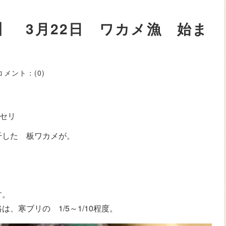
】 3月22日 ワカメ漁 始ま
コメント：
(0)
朝セリ
干した 板ワカメが。
す。
、寒ブリの 1/5～1/10程度。