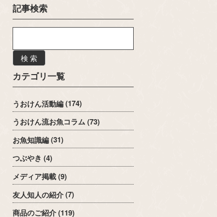
記事検索
検 索
カテゴリ一覧
うおけん活動編
(174)
うおけん流お魚コラム
(73)
お魚知識編
(31)
つぶやき
(4)
メディア掲載
(9)
友人知人の紹介
(7)
商品のご紹介
(119)