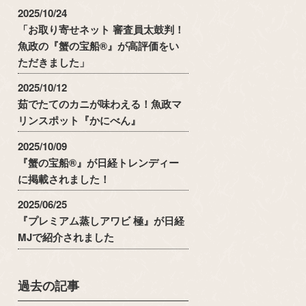
2025/10/24
「お取り寄せネット 審査員太鼓判！
魚政の『蟹の宝船®』が高評価をい
ただきました」
2025/10/12
茹でたてのカニが味わえる！魚政マ
リンスポット『かにべん』
2025/10/09
『蟹の宝船®』が日経トレンディー
に掲載されました！
2025/06/25
『プレミアム蒸しアワビ 極』が日経
MJで紹介されました
過去の記事