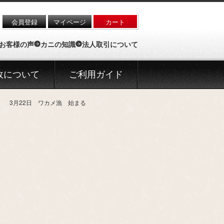
会員登録
マイページ
カート
お客様の声
カニの知識
法人取引について
政について
ご利用ガイド
】 3月22日 ワカメ漁 始まる