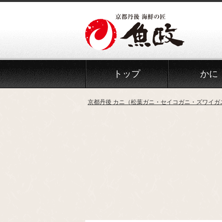
Skip
to
the
content
トップ
かに
京都丹後 カニ（松葉ガニ・セイコガニ・ズワイガ