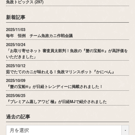
魚政トピックス
(297)
新着記事
2025/11/03
毎年 恒例 チーム魚政カニ作戦会議
2025/10/24
「お取り寄せネット 審査員太鼓判！魚政の『蟹の宝船®』が高評価を
いただきました」
2025/10/12
茹でたてのカニが味わえる！魚政マリンスポット『かにべん』
2025/10/09
『蟹の宝船®』が日経トレンディーに掲載されました！
2025/06/25
『プレミアム蒸しアワビ 極』が日経MJで紹介されました
過去の記事