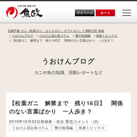
Skip
to
the
マイページ
カート
content
京都丹後 カニ（松葉ガニ・セイコガニ・ズワイガニ）と海鮮の匠 魚政
うおけんブログ
うおけん流お魚コラム
蟹の知識編
魚政トピックス
【松葉ガニ 解禁まで 残り16日】 関係のない言葉ばかり 一人歩き？
うおけんブログ
カニや魚の知識、活動レポートなど
【松葉ガニ 解禁まで 残り16日】 関係
のない言葉ばかり 一人歩き？
2019年10月22日
投稿者：谷次 賢也
コメント：
(0)
うおけん流お魚コラム
蟹の知識編
魚政トピックス