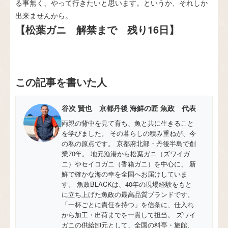
る事無く、やって行きたいと思います。というか、それしか
出来ませんから。
【松葉ガニ 解禁まで 残り16日】
この記事を書いた人
谷次 賢也 京都丹後 海鮮の匠 魚政 代表
両親の背中を見て育ち、魚と共に生きること
を学びました。 その暮らしの積み重ねが、今
の私の原点です。 京都府北部・丹後半島で創
業70年。 地元漁港から松葉ガニ（ズワイガ
ニ）やセイコガニ（香箱ガニ）を中心に、 新
鮮で確かな海の幸を全国へお届けしていま
す。 魚政BLACKは、40年の現場経験をもと
に立ち上げた魚政の最高品質ブランドです。
「一杯ごとに責任を持つ」を信条に、仕入れ
から加工・出荷までを一貫して担当。 ズワイ
ガニの供給卸元として、全国の料亭・旅館、