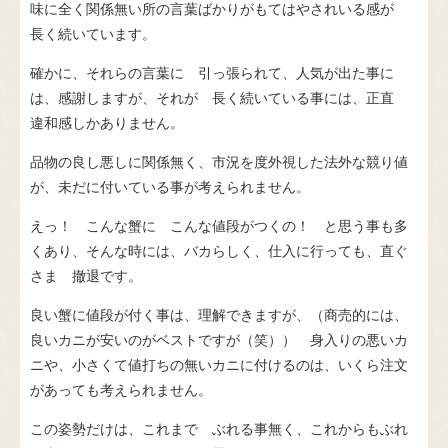
味に全く関係無い所の言葉ばかりがもてはやされいる感が
長く続いています。
確かに、それらの言葉に 引っ張られて、人気が出た事に
は、感謝しますが、それが 長く続いている事には、正直
違和感しかありません。
品物の良し悪しに関係無く、市況を度外視した法外な競り値
が、未だに付いている事が考えられません。
えっ！ こんな蟹に こんな値段がつくの！ と思う事も多
くあり、そんな時には、バカらしく、仕入に行っても、直ぐ
さま 撤退です。
良い蟹に値段が付く事は、理解できますが、（商売的には、
良いカニが安いのがベストですが（笑）） 身入りの悪いカ
ニや、小さくて値打ちの無いカニに付けるのは、いくら注文
があっても考えられません。
この姿勢だけは、これまで ぶれる事無く、これからもぶれ