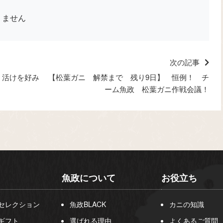
りません
次の記事
 活けを好み
【松葉ガニ 解禁まで 残り9日】 恒例！ チ
ーム魚政 松葉ガニ作戦会議！
魚政について
お役立ち
セレクション
魚政BLACK
カニの知識
ギフト
選ばれる理由
よくあるご質問