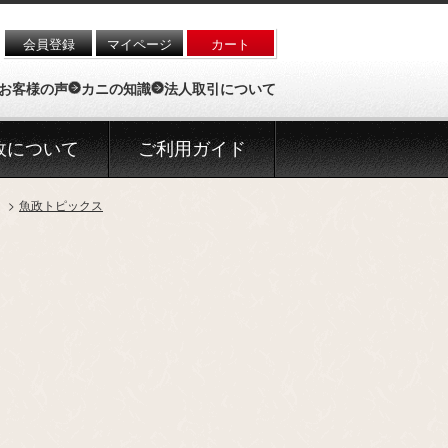
会員登録
マイページ
カート
お客様の声
カニの知識
法人取引について
政について
ご利用ガイド
魚政トピックス