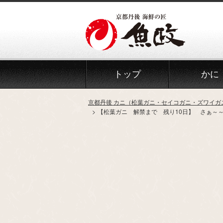
Skip
to
the
content
トップ
かに
京都丹後 カニ（松葉ガニ・セイコガニ・ズワイガ
【松葉ガニ 解禁まで 残り10日】 さぁ～