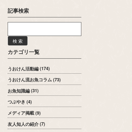
記事検索
検 索
カテゴリ一覧
うおけん活動編
(174)
うおけん流お魚コラム
(73)
お魚知識編
(31)
つぶやき
(4)
メディア掲載
(9)
友人知人の紹介
(7)