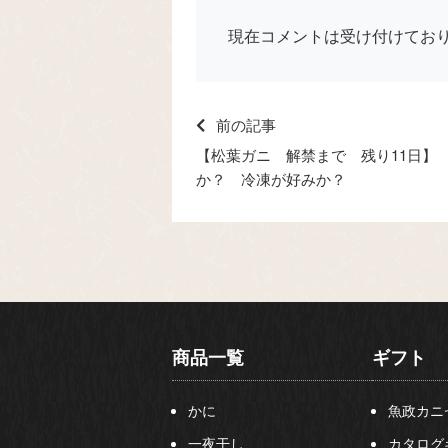
現在コメントは受け付けてお
前の記事
【松葉ガニ 解禁まで 残り11日】
か？ 冷凍が好みか？
商品一覧
ギフト
かに
魚政カニ
一夜干し
カタログ