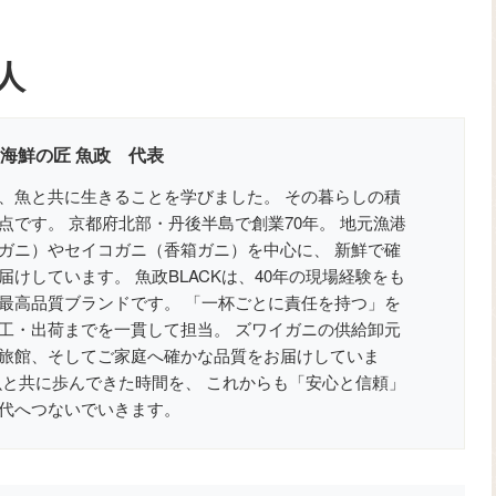
人
 海鮮の匠 魚政 代表
、魚と共に生きることを学びました。 その暮らしの積
点です。 京都府北部・丹後半島で創業70年。 地元漁港
ガニ）やセイコガニ（香箱ガニ）を中心に、 新鮮で確
けしています。 魚政BLACKは、40年の現場経験をも
最高品質ブランドです。 「一杯ごとに責任を持つ」を
工・出荷までを一貫して担当。 ズワイガニの供給卸元
旅館、そしてご家庭へ確かな品質をお届けしていま
魚と共に歩んできた時間を、 これからも「安心と信頼」
代へつないでいきます。