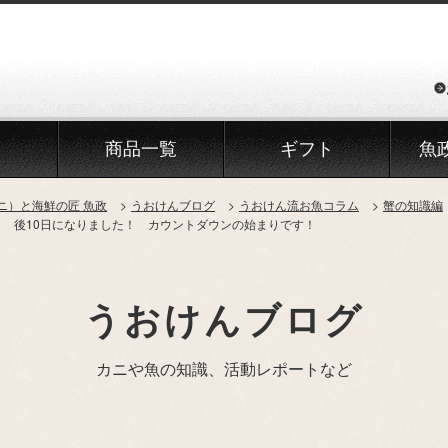
商品一覧
ギフト
魚
ニ）と海鮮の匠 魚政
うおけんブログ
うおけん流お魚コラム
蟹の知識編
～ 後10日になりました！ カウントダウンの始まりです！
うおけんブログ
カニや魚の知識、活動レポートなど