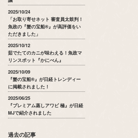
2025/10/24
「お取り寄せネット 審査員太鼓判！
魚政の『蟹の宝船®』が高評価をい
ただきました」
2025/10/12
茹でたてのカニが味わえる！魚政マ
リンスポット『かにべん』
2025/10/09
『蟹の宝船®』が日経トレンディー
に掲載されました！
2025/06/25
『プレミアム蒸しアワビ 極』が日経
MJで紹介されました
過去の記事