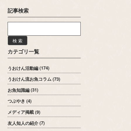
記事検索
検 索
カテゴリ一覧
うおけん活動編
(174)
うおけん流お魚コラム
(73)
お魚知識編
(31)
つぶやき
(4)
メディア掲載
(9)
友人知人の紹介
(7)