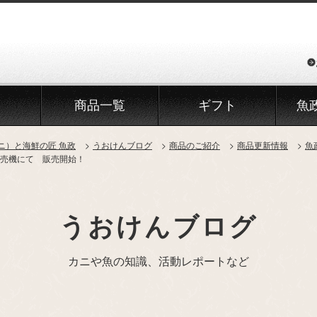
商品一覧
ギフト
魚
ニ）と海鮮の匠 魚政
うおけんブログ
商品のご紹介
商品更新情報
魚
売機にて 販売開始！
うおけんブログ
カニや魚の知識、活動レポートなど