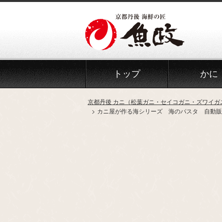
Skip
to
the
content
トップ
かに
京都丹後 カニ（松葉ガニ・セイコガニ・ズワイガ
カニ屋が作る海シリーズ 海のパスタ 自動販