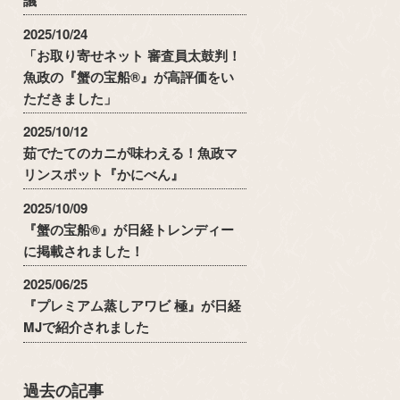
2025/10/24
「お取り寄せネット 審査員太鼓判！
魚政の『蟹の宝船®』が高評価をい
ただきました」
2025/10/12
茹でたてのカニが味わえる！魚政マ
リンスポット『かにべん』
2025/10/09
『蟹の宝船®』が日経トレンディー
に掲載されました！
2025/06/25
『プレミアム蒸しアワビ 極』が日経
MJで紹介されました
過去の記事