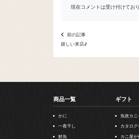
現在コメントは受け付けてお
前の記事
嬉しい来店♪
商品一覧
ギフト
かに
魚政カニ
一夜干し
カタログ
鮮魚
カニ屋が