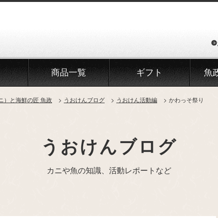
商品一覧
ギフト
魚
ニ）と海鮮の匠 魚政
うおけんブログ
うおけん活動編
かわっそ祭り
うおけんブログ
カニや魚の知識、活動レポートなど