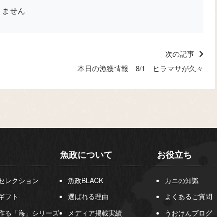
りません
次の記事
本日の漁獲情報 8/1 ヒラマサが久々
魚政について
お役立ち
セレクション
魚政BLACK
カニの知識
ギフト
選ばれる理由
よくあるご質問
作る「海」シリーズ
メディア掲載実績
うおけんブログ