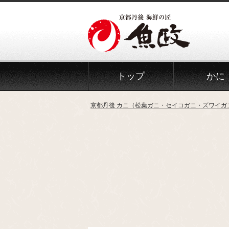
Skip
to
the
content
トップ
かに
京都丹後 カニ（松葉ガニ・セイコガニ・ズワイガ