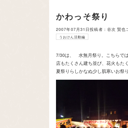
かわっそ祭り
2007年07月31日
投稿者：谷次 賢也
うおけん活動編
7/30は、 水無月祭り。こちら
店もたくさん建ち並び、花火もた
夏祭りらしかなぬ少し肌寒いお祭