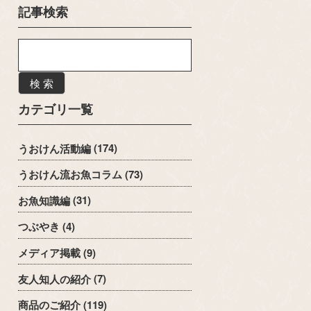
記事検索
検 索
カテゴリ一覧
うおけん活動編
(174)
うおけん流お魚コラム
(73)
お魚知識編
(31)
つぶやき
(4)
メディア掲載
(9)
友人知人の紹介
(7)
商品のご紹介
(119)