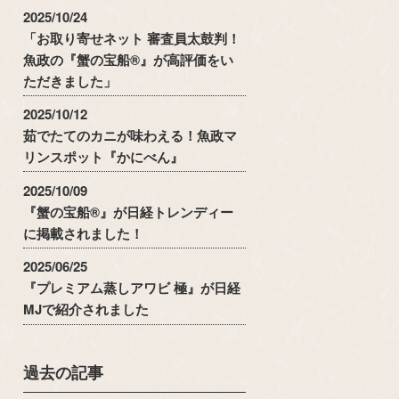
2025/10/24
「お取り寄せネット 審査員太鼓判！
魚政の『蟹の宝船®』が高評価をい
ただきました」
2025/10/12
茹でたてのカニが味わえる！魚政マ
リンスポット『かにべん』
2025/10/09
『蟹の宝船®』が日経トレンディー
に掲載されました！
2025/06/25
『プレミアム蒸しアワビ 極』が日経
MJで紹介されました
過去の記事