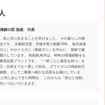
人
 海鮮の匠 魚政 代表
、魚と共に生きることを学びました。 その暮らしの積
点です。 京都府北部・丹後半島で創業70年。 地元漁港
ガニ）やセイコガニ（香箱ガニ）を中心に、 新鮮で確
けしています。 魚政BLACKは、40年の現場経験をも
最高品質ブランドです。 「一杯ごとに責任を持つ」を
工・出荷までを一貫して担当。 ズワイガニの供給卸元
旅館、そしてご家庭へ確かな品質をお届けしていま
魚と共に歩んできた時間を、 これからも「安心と信頼」
代へつないでいきます。