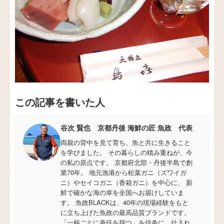
この記事を書いた人
谷次 賢也 京都丹後 海鮮の匠 魚政 代表
両親の背中を見て育ち、魚と共に生きること
を学びました。 その暮らしの積み重ねが、今
の私の原点です。 京都府北部・丹後半島で創
業70年。 地元漁港から松葉ガニ（ズワイガ
ニ）やセイコガニ（香箱ガニ）を中心に、 新
鮮で確かな海の幸を全国へお届けしていま
す。 魚政BLACKは、40年の現場経験をもと
に立ち上げた魚政の最高品質ブランドです。
「一杯ごとに責任を持つ」を信条に、仕入れ