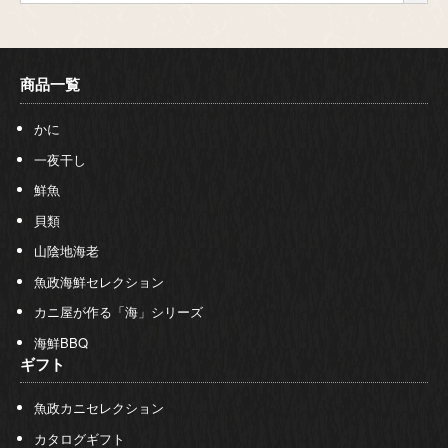
商品一覧
かに
一夜干し
鮮魚
貝類
山陰地海老
魚政海鮮セレクション
カニ屋が作る「海」シリーズ
海鮮BBQ
ギフト
魚政カニセレクション
カタログギフト