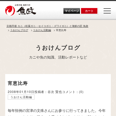
Skip
to
the
マイページ
カート
content
京都丹後 カニ（松葉ガニ・セイコガニ・ズワイガニ）と海鮮の匠 魚政
うおけんブログ
うおけん活動編
宵恵比寿
うおけんブログ
カニや魚の知識、活動レポートなど
宵恵比寿
2008年01月10日
投稿者：谷次 賢也
コメント：
(0)
うおけん活動編
毎年恒例の宮津の文殊さんにお参りに行ってきました。今年