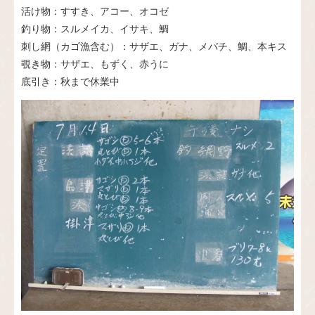
活け物：すすき、アコー、オコゼ
釣り物：スルメイカ、イサキ、鯛
刺し網（カゴ漁含む）：サザエ、ガナ、メバチ、鯛、本キス
覗き物：サザエ、もずく、赤うに
底引き：秋まで休業中