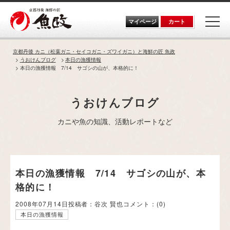
Skip
to
the
マイページ
カート
content
京都丹後 カニ（松葉ガニ・セイコガニ・ズワイガニ）と海鮮の匠 魚政
うおけんブログ
本日の漁獲情報
本日の漁獲情報 7/14 サゴシの山が、本格的に！
うおけんブログ
カニや魚の知識、活動レポートなど
本日の漁獲情報 7/14 サゴシの山が、本
格的に！
2008年07月14日
投稿者：谷次 賢也
コメント：
(0)
本日の漁獲情報