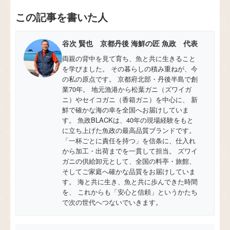
この記事を書いた人
谷次 賢也 京都丹後 海鮮の匠 魚政 代表
両親の背中を見て育ち、魚と共に生きること
を学びました。 その暮らしの積み重ねが、今
の私の原点です。 京都府北部・丹後半島で創
業70年。 地元漁港から松葉ガニ（ズワイガ
ニ）やセイコガニ（香箱ガニ）を中心に、 新
鮮で確かな海の幸を全国へお届けしていま
す。 魚政BLACKは、40年の現場経験をもと
に立ち上げた魚政の最高品質ブランドです。
「一杯ごとに責任を持つ」を信条に、仕入れ
から加工・出荷までを一貫して担当。 ズワイ
ガニの供給卸元として、全国の料亭・旅館、
そしてご家庭へ確かな品質をお届けしていま
す。 海と共に生き、魚と共に歩んできた時間
を、 これからも「安心と信頼」というかたち
で次の世代へつないでいきます。