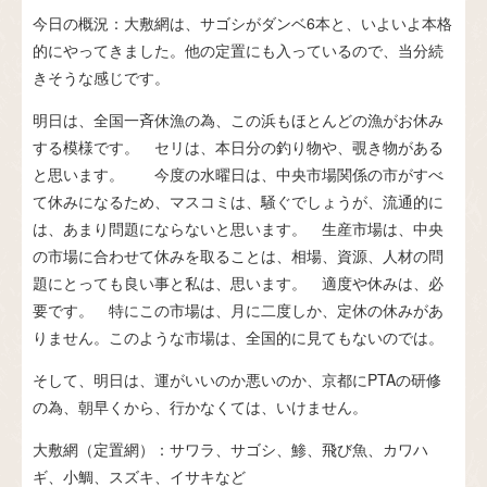
今日の概況：大敷網は、サゴシがダンベ6本と、いよいよ本格
的にやってきました。他の定置にも入っているので、当分続
きそうな感じです。
明日は、全国一斉休漁の為、この浜もほとんどの漁がお休み
する模様です。 セリは、本日分の釣り物や、覗き物がある
と思います。 今度の水曜日は、中央市場関係の市がすべ
て休みになるため、マスコミは、騒ぐでしょうが、流通的に
は、あまり問題にならないと思います。 生産市場は、中央
の市場に合わせて休みを取ることは、相場、資源、人材の問
題にとっても良い事と私は、思います。 適度や休みは、必
要です。 特にこの市場は、月に二度しか、定休の休みがあ
りません。このような市場は、全国的に見てもないのでは。
そして、明日は、運がいいのか悪いのか、京都にPTAの研修
の為、朝早くから、行かなくては、いけません。
大敷網（定置網）：サワラ、サゴシ、鯵、飛び魚、カワハ
ギ、小鯛、スズキ、イサキなど