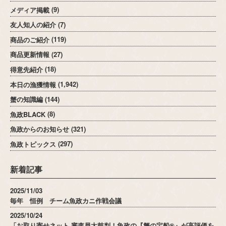
メディア掲載
(9)
友人知人の紹介
(7)
商品のご紹介
(119)
商品更新情報
(27)
得意先紹介
(18)
本日の漁獲情報
(1,942)
蟹の知識編
(144)
魚政BLACK
(8)
魚政からのお知らせ
(321)
魚政トピックス
(297)
新着記事
2025/11/03
毎年 恒例 チーム魚政カニ作戦会議
2025/10/24
「お取り寄せネット 審査員太鼓判！魚政の『蟹の宝船®』が高評価を