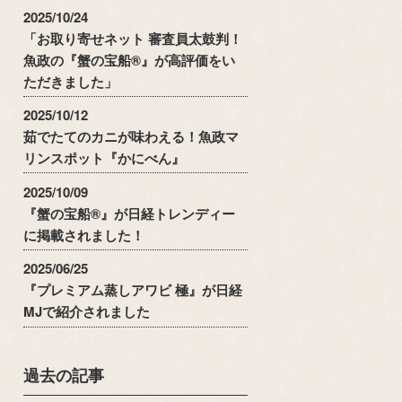
2025/10/24
「お取り寄せネット 審査員太鼓判！
魚政の『蟹の宝船®』が高評価をい
ただきました」
2025/10/12
茹でたてのカニが味わえる！魚政マ
リンスポット『かにべん』
2025/10/09
『蟹の宝船®』が日経トレンディー
に掲載されました！
2025/06/25
『プレミアム蒸しアワビ 極』が日経
MJで紹介されました
過去の記事