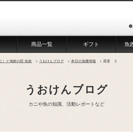
商品一覧
ギフト
魚
ニ）と海鮮の匠 魚政
うおけんブログ
本日の漁獲情報
震度 ３
うおけんブログ
カニや魚の知識、活動レポートなど