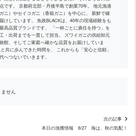
点です。 京都府北部・丹後半島で創業70年。 地元漁港
ガニ）やセイコガニ（香箱ガニ）を中心に、 新鮮で確
けしています。 魚政BLACKは、40年の現場経験をも
最高品質ブランドです。 「一杯ごとに責任を持つ」を
工・出荷までを一貫して担当。 ズワイガニの供給卸元
旅館、そしてご家庭へ確かな品質をお届けしていま
魚と共に歩んできた時間を、 これからも「安心と信頼」
代へつないでいきます。
りません
次の記事
本日の漁獲情報 8/27 海は、秋の気配！