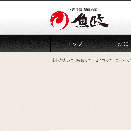
Skip
to
the
content
トップ
かに
京都丹後 カニ（松葉ガニ・セイコガニ・ズワイガ