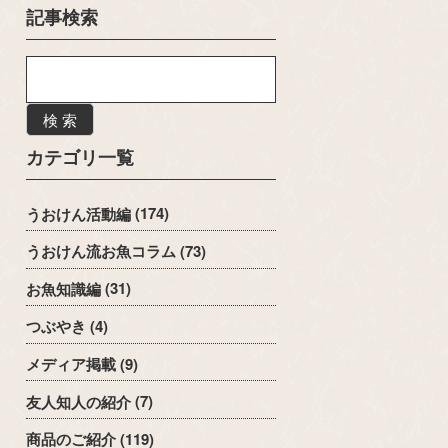
記事検索
検 索
カテゴリ一覧
うおけん活動編
(174)
うおけん流お魚コラム
(73)
お魚知識編
(31)
つぶやき
(4)
メディア掲載
(9)
友人知人の紹介
(7)
商品のご紹介
(119)