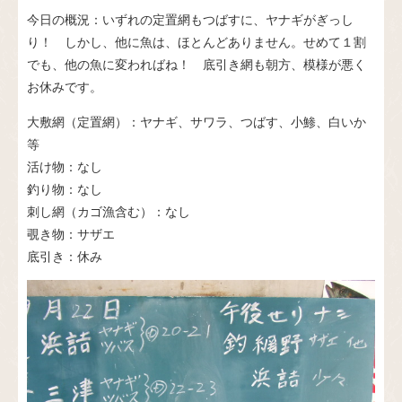
今日の概況：いずれの定置網もつばすに、ヤナギがぎっし
り！ しかし、他に魚は、ほとんどありません。せめて１割
でも、他の魚に変わればね！ 底引き網も朝方、模様が悪く
お休みです。
大敷網（定置網）：ヤナギ、サワラ、つばす、小鯵、白いか
等
活け物：なし
釣り物：なし
刺し網（カゴ漁含む）：なし
覗き物：サザエ
底引き：休み