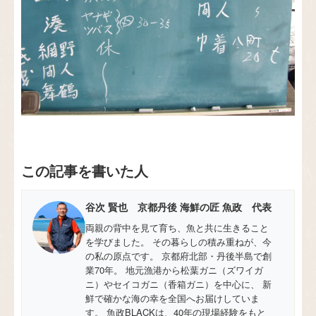
この記事を書いた人
谷次 賢也 京都丹後 海鮮の匠 魚政 代表
両親の背中を見て育ち、魚と共に生きること
を学びました。 その暮らしの積み重ねが、今
の私の原点です。 京都府北部・丹後半島で創
業70年。 地元漁港から松葉ガニ（ズワイガ
ニ）やセイコガニ（香箱ガニ）を中心に、 新
鮮で確かな海の幸を全国へお届けしていま
す。 魚政BLACKは、40年の現場経験をもと