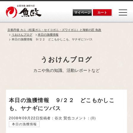
Skip
to
the
マイページ
カート
content
京都丹後 カニ（松葉ガニ・セイコガニ・ズワイガニ）と海鮮の匠 魚政
うおけんブログ
本日の漁獲情報
本日の漁獲情報 ９/２２ どこもかしこも、ヤナギにツバス
うおけんブログ
カニや魚の知識、活動レポートなど
本日の漁獲情報 ９/２２ どこもかしこ
も、ヤナギにツバス
2008年09月22日
投稿者：谷次 賢也
コメント：
(0)
本日の漁獲情報