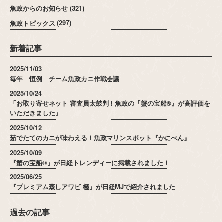
魚政からのお知らせ
(321)
魚政トピックス
(297)
新着記事
2025/11/03
毎年 恒例 チーム魚政カニ作戦会議
2025/10/24
「お取り寄せネット 審査員太鼓判！魚政の『蟹の宝船®』が高評価を
いただきました」
2025/10/12
茹でたてのカニが味わえる！魚政マリンスポット『かにべん』
2025/10/09
『蟹の宝船®』が日経トレンディーに掲載されました！
2025/06/25
『プレミアム蒸しアワビ 極』が日経MJで紹介されました
過去の記事