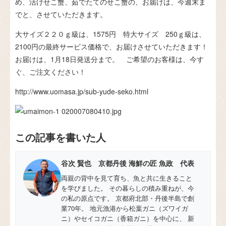
め、活けせこ蟹、茹でたてのせこ蟹の、お届けは、今週末ま
でと、させていただきます。
大サイズ２２０ｇ級は、1575円 特大サイズ 250ｇ級は、
2100円の最終サービス価格で、お届けさせていただきます！
お届けは、1月18日発送分まで。 ご希望のお客様は、今す
ぐ、ご注文ください！
http://www.uomasa.jp/sub-yude-seko.html
この記事を書いた人
谷次 賢也 京都丹後 海鮮の匠 魚政 代表
両親の背中を見て育ち、魚と共に生きること
を学びました。 その暮らしの積み重ねが、今
の私の原点です。 京都府北部・丹後半島で創
業70年。 地元漁港から松葉ガニ（ズワイガ
ニ）やセイコガニ（香箱ガニ）を中心に、 新