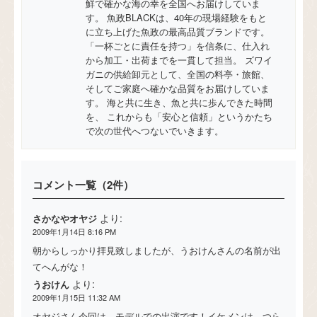
鮮で確かな海の幸を全国へお届けしていま
す。 魚政BLACKは、40年の現場経験をもと
に立ち上げた魚政の最高品質ブランドです。
「一杯ごとに責任を持つ」を信条に、仕入れ
から加工・出荷までを一貫して担当。 ズワイ
ガニの供給卸元として、全国の料亭・旅館、
そしてご家庭へ確かな品質をお届けしていま
す。 海と共に生き、魚と共に歩んできた時間
を、 これからも「安心と信頼」というかたち
で次の世代へつないでいきます。
コメント一覧（2件）
より:
さかなやオヤジ
2009年1月14日 8:16 PM
朝からしっかり拝見致しましたが、うおけんさんの名前が出
てへんがな！
より:
うおけん
2009年1月15日 11:32 AM
オヤジさん今回は、モデルでの出演です！イケメンは、つら