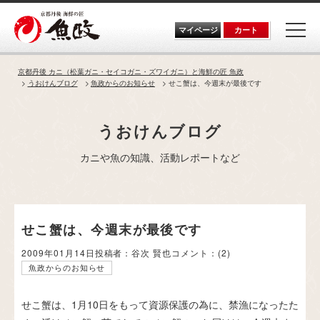
Skip
to
the
マイページ
カート
content
京都丹後 カニ（松葉ガニ・セイコガニ・ズワイガニ）と海鮮の匠 魚政
うおけんブログ
魚政からのお知らせ
せこ蟹は、今週末が最後です
うおけんブログ
カニや魚の知識、活動レポートなど
せこ蟹は、今週末が最後です
2009年01月14日
投稿者：谷次 賢也
コメント：
(2)
魚政からのお知らせ
せこ蟹は、1月10日をもって資源保護の為に、禁漁になったた