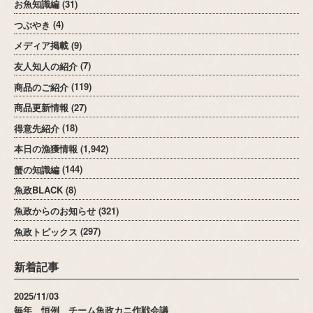
お魚知識編
(31)
つぶやき
(4)
メディア掲載
(9)
友人知人の紹介
(7)
商品のご紹介
(119)
商品更新情報
(27)
得意先紹介
(18)
本日の漁獲情報
(1,942)
蟹の知識編
(144)
魚政BLACK
(8)
魚政からのお知らせ
(321)
魚政トピックス
(297)
新着記事
2025/11/03
毎年 恒例 チーム魚政カニ作戦会議