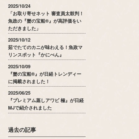
2025/10/24
「お取り寄せネット 審査員太鼓判！
魚政の『蟹の宝船®』が高評価をい
ただきました」
2025/10/12
茹でたてのカニが味わえる！魚政マ
リンスポット『かにべん』
2025/10/09
『蟹の宝船®』が日経トレンディー
に掲載されました！
2025/06/25
『プレミアム蒸しアワビ 極』が日経
MJで紹介されました
過去の記事