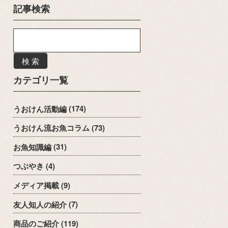
記事検索
検 索
カテゴリ一覧
うおけん活動編
(174)
うおけん流お魚コラム
(73)
お魚知識編
(31)
つぶやき
(4)
メディア掲載
(9)
友人知人の紹介
(7)
商品のご紹介
(119)