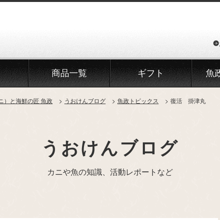
商品一覧
ギフト
魚
ニ）と海鮮の匠 魚政
うおけんブログ
魚政トピックス
復活 掛津丸
うおけんブログ
カニや魚の知識、活動レポートなど