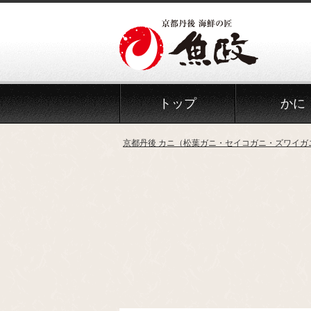
Skip
to
the
content
トップ
かに
京都丹後 カニ（松葉ガニ・セイコガニ・ズワイガ