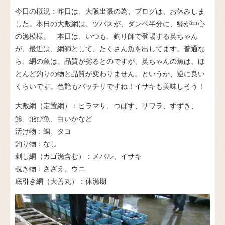
今日の概況：昨日は、大阪出張の為、ブログは、お休みしま
した。本日の大敷網は、ツバスが、ダンベ半分に、鯵が中心
の漁模様。 本日は、いつも、釣り師で登場する英ちゃん
が、最近は、網師として、たくさん魚を出してます。普通な
ら、網の魚は、品質が劣るとのですが、英ちゃんの魚は、ほ
とんど釣りの物と品質が変わりません。というか、逆に良い
くらいです。色艶もバッチリですね！イサキも美味しそう！
大敷網（定置網）：ヒラマサ、つばす、サワラ、すずき、
鯵、飛び魚、白いかなど
活け物：鯛、タコ
釣り物：なし
刺し網（カゴ漁含む）：メバル、イサキ
覗き物：さざえ、ウニ
底引き網（大善丸）：休漁期