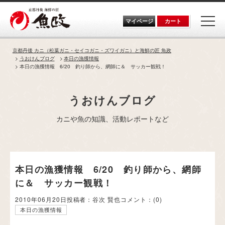
Skip
to
the
マイページ
カート
content
京都丹後 カニ（松葉ガニ・セイコガニ・ズワイガニ）と海鮮の匠 魚政
うおけんブログ
本日の漁獲情報
本日の漁獲情報 6/20 釣り師から、網師に＆ サッカー観戦！
うおけんブログ
カニや魚の知識、活動レポートなど
本日の漁獲情報 6/20 釣り師から、網師
に＆ サッカー観戦！
2010年06月20日
投稿者：谷次 賢也
コメント：
(0)
本日の漁獲情報