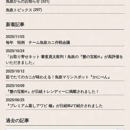
魚政からのお知らせ
(321)
魚政トピックス
(297)
新着記事
2025/11/03
毎年 恒例 チーム魚政カニ作戦会議
2025/10/24
「お取り寄せネット 審査員太鼓判！魚政の『蟹の宝船®』が高評価を
いただきました」
2025/10/12
茹でたてのカニが味わえる！魚政マリンスポット『かにべん』
2025/10/09
『蟹の宝船®』が日経トレンディーに掲載されました！
2025/06/25
『プレミアム蒸しアワビ 極』が日経MJで紹介されました
過去の記事