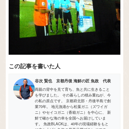
この記事を書いた人
谷次 賢也 京都丹後 海鮮の匠 魚政 代表
両親の背中を見て育ち、魚と共に生きること
を学びました。 その暮らしの積み重ねが、今
の私の原点です。 京都府北部・丹後半島で創
業70年。 地元漁港から松葉ガニ（ズワイガ
ニ）やセイコガニ（香箱ガニ）を中心に、 新
鮮で確かな海の幸を全国へお届けしていま
す。 魚政BLACKは、40年の現場経験をもと