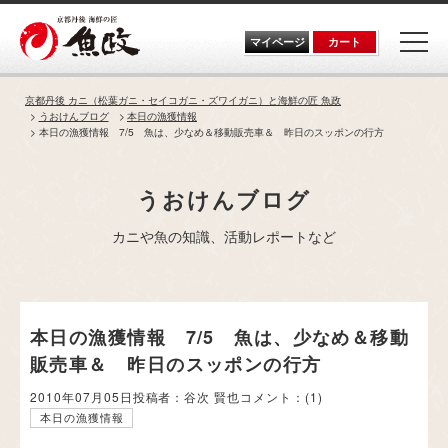
Skip
to
the
マイページ
カート
content
京都丹後 カニ（松葉ガニ・セイコガニ・ズワイガニ）と海鮮の匠 魚政
うおけんブログ
本日の漁獲情報
本日の漁獲情報 7/5 魚は、少なめ＆移動販売車＆ 昨日のスッポンの行方
うおけんブログ
カニや魚の知識、活動レポートなど
本日の漁獲情報 7/5 魚は、少なめ＆移動
販売車＆ 昨日のスッポンの行方
2010年07月05日
投稿者：谷次 賢也
コメント：
(1)
本日の漁獲情報