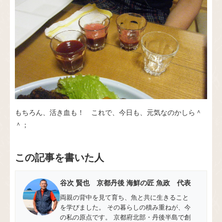
もちろん、活き血も！ これで、今日も、元気なのかしら＾
＾；
この記事を書いた人
谷次 賢也 京都丹後 海鮮の匠 魚政 代表
両親の背中を見て育ち、魚と共に生きること
を学びました。 その暮らしの積み重ねが、今
の私の原点です。 京都府北部・丹後半島で創