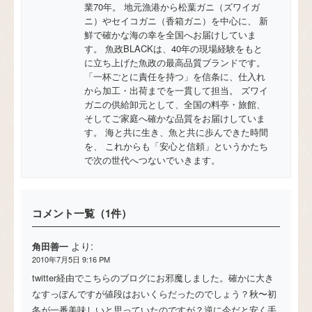
業70年。 地元漁港から松葉ガニ（ズワイガ
ニ）やセイコガニ（香箱ガニ）を中心に、 新
鮮で確かな海の幸を全国へお届けしていま
す。 魚政BLACKは、40年の現場経験をもと
に立ち上げた魚政の最高品質ブランドです。
「一杯ごとに責任を持つ」を信条に、仕入れ
から加工・出荷までを一貫して担当。 ズワイ
ガニの供給卸元として、全国の料亭・旅館、
そしてご家庭へ確かな品質をお届けしていま
す。 海と共に生き、魚と共に歩んできた時間
を、 これからも「安心と信頼」というかたち
で次の世代へつないでいきます。
コメント一覧（1件）
より:
角田善一
2010年7月5日 9:16 PM
twitter経由でこちらのブログにお邪魔しました。確かに大き
なすっぽんですが値段はおいくらだったのでしょう？秋〜初
冬が一番美味しいと思っていたのですが？逆に今だと安く手