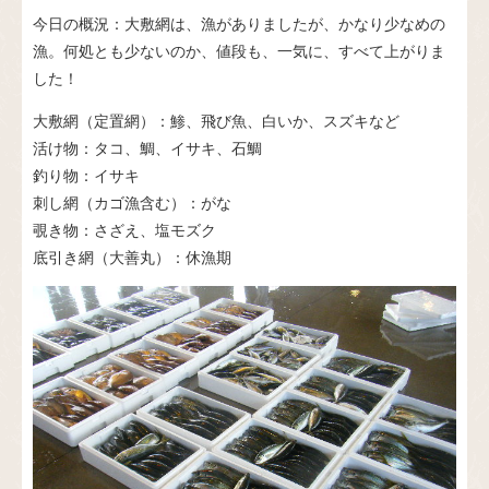
今日の概況：大敷網は、漁がありましたが、かなり少なめの
漁。何処とも少ないのか、値段も、一気に、すべて上がりま
した！
大敷網（定置網）：鯵、飛び魚、白いか、スズキなど
活け物：タコ、鯛、イサキ、石鯛
釣り物：イサキ
刺し網（カゴ漁含む）：がな
覗き物：さざえ、塩モズク
底引き網（大善丸）：休漁期