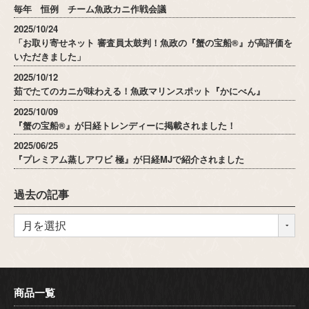
毎年 恒例 チーム魚政カニ作戦会議
2025/10/24
「お取り寄せネット 審査員太鼓判！魚政の『蟹の宝船®』が高評価を
いただきました」
2025/10/12
茹でたてのカニが味わえる！魚政マリンスポット『かにべん』
2025/10/09
『蟹の宝船®』が日経トレンディーに掲載されました！
2025/06/25
『プレミアム蒸しアワビ 極』が日経MJで紹介されました
過去の記事
商品一覧