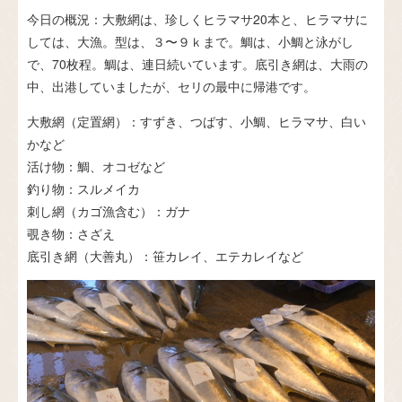
今日の概況：大敷網は、珍しくヒラマサ20本と、ヒラマサに
しては、大漁。型は、３〜９ｋまで。鯛は、小鯛と泳がし
で、70枚程。鯛は、連日続いています。底引き網は、大雨の
中、出港していましたが、セリの最中に帰港です。
大敷網（定置網）：すずき、つばす、小鯛、ヒラマサ、白い
かなど
活け物：鯛、オコゼなど
釣り物：スルメイカ
刺し網（カゴ漁含む）：ガナ
覗き物：さざえ
底引き網（大善丸）：笹カレイ、エテカレイなど