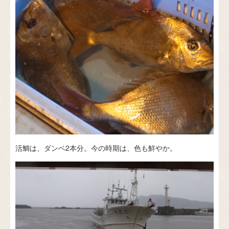
活鯛は、ダンベ2本分。今の時期は、色も鮮やか。