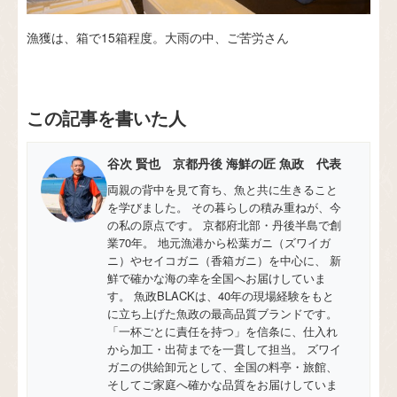
漁獲は、箱で15箱程度。大雨の中、ご苦労さん
この記事を書いた人
谷次 賢也 京都丹後 海鮮の匠 魚政 代表
両親の背中を見て育ち、魚と共に生きること
を学びました。 その暮らしの積み重ねが、今
の私の原点です。 京都府北部・丹後半島で創
業70年。 地元漁港から松葉ガニ（ズワイガ
ニ）やセイコガニ（香箱ガニ）を中心に、 新
鮮で確かな海の幸を全国へお届けしていま
す。 魚政BLACKは、40年の現場経験をもと
に立ち上げた魚政の最高品質ブランドです。
「一杯ごとに責任を持つ」を信条に、仕入れ
から加工・出荷までを一貫して担当。 ズワイ
ガニの供給卸元として、全国の料亭・旅館、
そしてご家庭へ確かな品質をお届けしていま