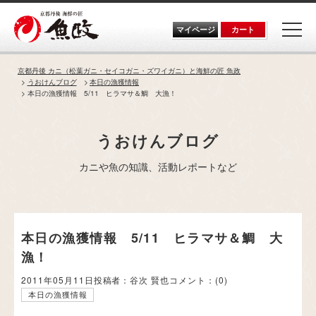
Skip
to
the
マイページ
カート
content
京都丹後 カニ（松葉ガニ・セイコガニ・ズワイガニ）と海鮮の匠 魚政
うおけんブログ
本日の漁獲情報
本日の漁獲情報 5/11 ヒラマサ＆鯛 大漁！
うおけんブログ
カニや魚の知識、活動レポートなど
本日の漁獲情報 5/11 ヒラマサ＆鯛 大
漁！
2011年05月11日
投稿者：谷次 賢也
コメント：
(0)
本日の漁獲情報