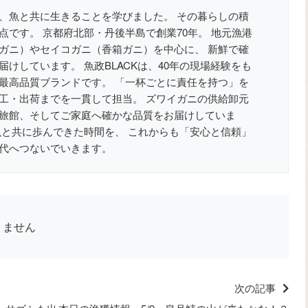
、魚と共に生きることを学びました。 その暮らしの積
点です。 京都府北部・丹後半島で創業70年。 地元漁港
ガニ）やセイコガニ（香箱ガニ）を中心に、 新鮮で確
けしています。 魚政BLACKは、40年の現場経験をも
最高品質ブランドです。 「一杯ごとに責任を持つ」を
工・出荷までを一貫して担当。 ズワイガニの供給卸元
旅館、そしてご家庭へ確かな品質をお届けしていま
魚と共に歩んできた時間を、 これからも「安心と信頼」
代へつないでいきます。
りません
次の記事