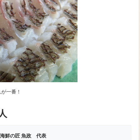
れが一番！
人
 海鮮の匠 魚政 代表