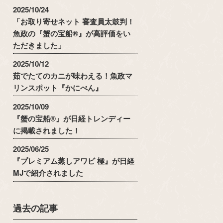
2025/10/24
「お取り寄せネット 審査員太鼓判！
魚政の『蟹の宝船®』が高評価をい
ただきました」
2025/10/12
茹でたてのカニが味わえる！魚政マ
リンスポット『かにべん』
2025/10/09
『蟹の宝船®』が日経トレンディー
に掲載されました！
2025/06/25
『プレミアム蒸しアワビ 極』が日経
MJで紹介されました
過去の記事