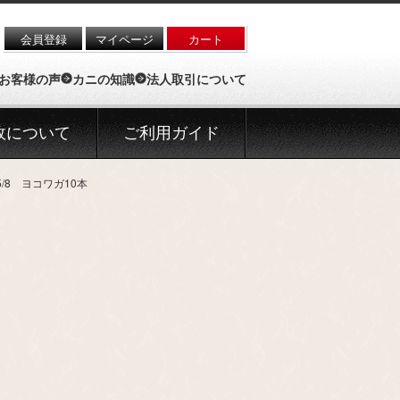
会員登録
マイページ
カート
お客様の声
カニの知識
法人取引について
政について
ご利用ガイド
/8 ヨコワガ10本