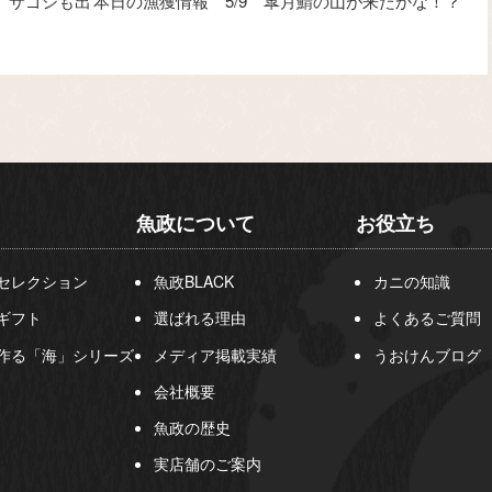
 サゴシも出
本日の漁獲情報 5/9 皐月鯖の山が来たかな！？
魚政について
お役立ち
セレクション
魚政BLACK
カニの知識
ギフト
選ばれる理由
よくあるご質問
作る「海」シリーズ
メディア掲載実績
うおけんブログ
会社概要
魚政の歴史
実店舗のご案内