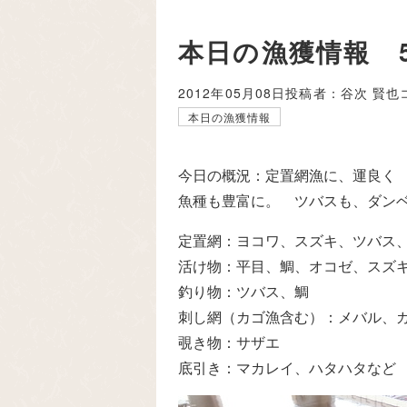
本日の漁獲情報 5
2012年05月08日
投稿者：谷次 賢也
本日の漁獲情報
今日の概況：定置網漁に、運良く 
魚種も豊富に。 ツバスも、ダン
定置網：ヨコワ、スズキ、ツバス
活け物：平目、鯛、オコゼ、スズ
釣り物：ツバス、鯛
刺し網（カゴ漁含む）：メバル、
覗き物：サザエ
底引き：マカレイ、ハタハタなど