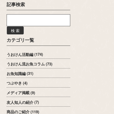
記事検索
検 索
カテゴリ一覧
うおけん活動編
(174)
うおけん流お魚コラム
(73)
お魚知識編
(31)
つぶやき
(4)
メディア掲載
(9)
友人知人の紹介
(7)
商品のご紹介
(119)