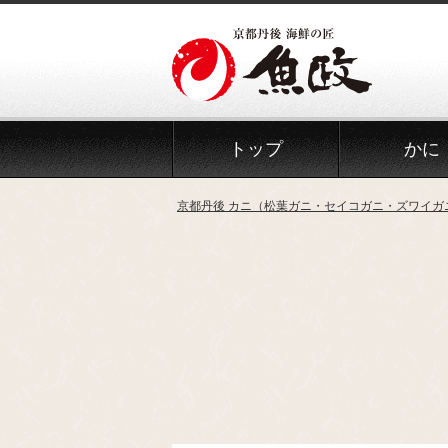
Skip
to
the
content
トップ
かに
京都丹後 カニ（松葉ガニ・セイコガニ・ズワイガ