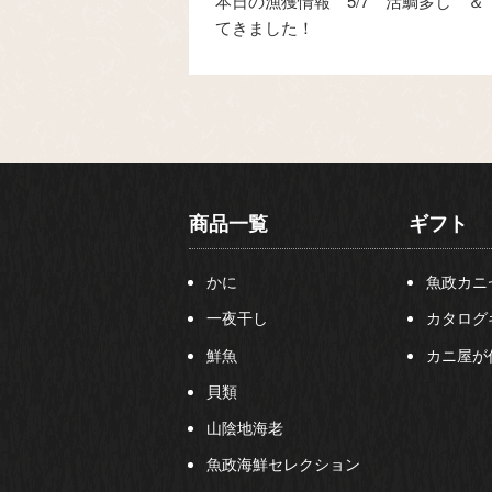
本日の漁獲情報 5/7 活鯛多し ＆
てきました！
商品一覧
ギフト
かに
魚政カニ
一夜干し
カタログ
鮮魚
カニ屋が
貝類
山陰地海老
魚政海鮮セレクション