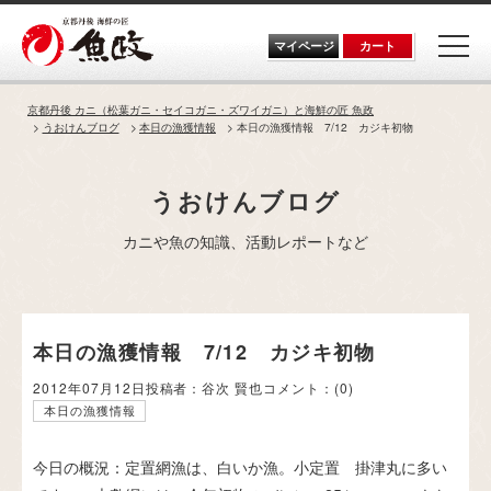
Skip
to
the
マイページ
カート
content
京都丹後 カニ（松葉ガニ・セイコガニ・ズワイガニ）と海鮮の匠 魚政
うおけんブログ
本日の漁獲情報
本日の漁獲情報 7/12 カジキ初物
うおけんブログ
カニや魚の知識、活動レポートなど
本日の漁獲情報 7/12 カジキ初物
2012年07月12日
投稿者：谷次 賢也
コメント：
(0)
本日の漁獲情報
今日の概況：定置網漁は、白いか漁。小定置 掛津丸に多い