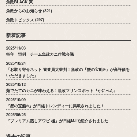
魚政BLACK
(8)
魚政からのお知らせ
(321)
魚政トピックス
(297)
新着記事
2025/11/03
毎年 恒例 チーム魚政カニ作戦会議
2025/10/24
「お取り寄せネット 審査員太鼓判！魚政の『蟹の宝船®』が高評価を
いただきました」
2025/10/12
茹でたてのカニが味わえる！魚政マリンスポット『かにべん』
2025/10/09
『蟹の宝船®』が日経トレンディーに掲載されました！
2025/06/25
『プレミアム蒸しアワビ 極』が日経MJで紹介されました
過去の記事