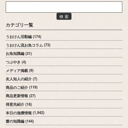
検 索
カテゴリ一覧
うおけん活動編
(174)
うおけん流お魚コラム
(73)
お魚知識編
(31)
つぶやき
(4)
メディア掲載
(9)
友人知人の紹介
(7)
商品のご紹介
(119)
商品更新情報
(27)
得意先紹介
(18)
本日の漁獲情報
(1,942)
蟹の知識編
(144)