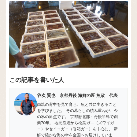
この記事を書いた人
谷次 賢也 京都丹後 海鮮の匠 魚政 代表
両親の背中を見て育ち、魚と共に生きること
を学びました。 その暮らしの積み重ねが、今
の私の原点です。 京都府北部・丹後半島で創
業70年。 地元漁港から松葉ガニ（ズワイガ
ニ）やセイコガニ（香箱ガニ）を中心に、 新
鮮で確かな海の幸を全国へお届けしていま