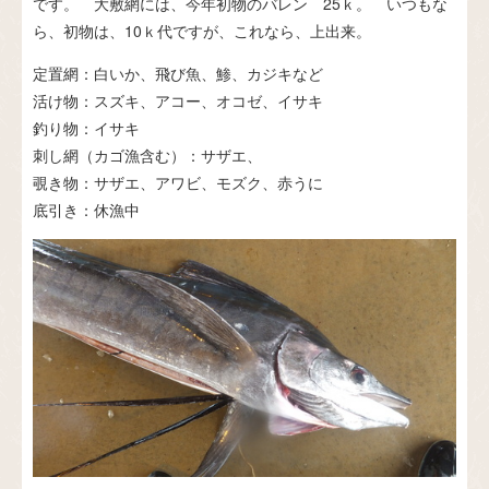
です。 大敷網には、今年初物のバレン 25ｋ。 いつもな
ら、初物は、10ｋ代ですが、これなら、上出来。
定置網：白いか、飛び魚、鯵、カジキなど
活け物：スズキ、アコー、オコゼ、イサキ
釣り物：イサキ
刺し網（カゴ漁含む）：サザエ、
覗き物：サザエ、アワビ、モズク、赤うに
底引き：休漁中