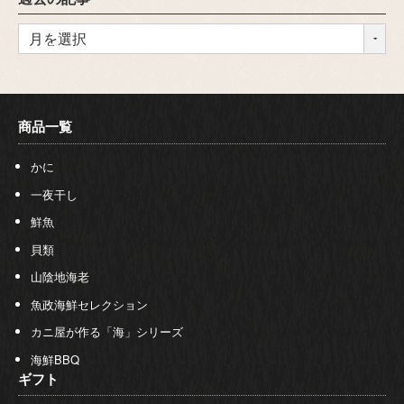
商品一覧
かに
一夜干し
鮮魚
貝類
山陰地海老
魚政海鮮セレクション
カニ屋が作る「海」シリーズ
海鮮BBQ
ギフト