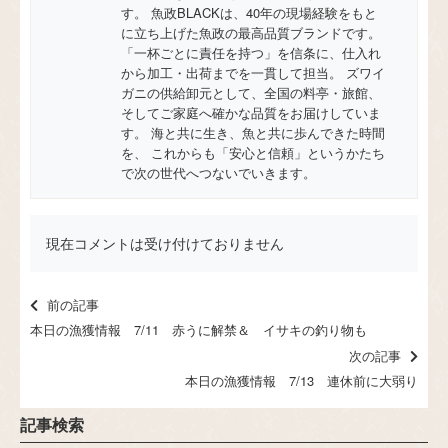
す。 魚政BLACKは、40年の現場経験をもと
に立ち上げた魚政の最高品質ブランドです。
「一杯ごとに責任を持つ」を信条に、仕入れ
から加工・出荷までを一貫して担当。 ズワイ
ガニの供給卸元として、全国の料亭・旅館、
そしてご家庭へ確かな品質をお届けしていま
す。 海と共に生き、魚と共に歩んできた時間
を、 これからも「安心と信頼」というかたち
で次の世代へつないでいきます。
現在コメントは受け付けておりません
前の記事
本日の漁獲情報 7/11 赤うに解禁＆ イサキの釣り物も
次の記事
本日の漁獲情報 7/13 連休前に大弱り
記事検索