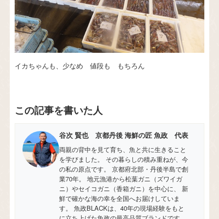
イカちゃんも、少なめ 値段も もちろん
この記事を書いた人
谷次 賢也 京都丹後 海鮮の匠 魚政 代表
両親の背中を見て育ち、魚と共に生きること
を学びました。 その暮らしの積み重ねが、今
の私の原点です。 京都府北部・丹後半島で創
業70年。 地元漁港から松葉ガニ（ズワイガ
ニ）やセイコガニ（香箱ガニ）を中心に、 新
鮮で確かな海の幸を全国へお届けしていま
す。 魚政BLACKは、40年の現場経験をもと
に立ち上げた魚政の最高品質ブランドです。