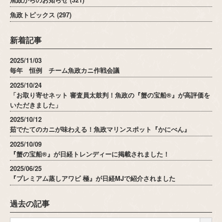
魚政トピックス
(297)
新着記事
2025/11/03
毎年 恒例 チーム魚政カニ作戦会議
2025/10/24
「お取り寄せネット 審査員太鼓判！魚政の『蟹の宝船®』が高評価を
いただきました」
2025/10/12
茹でたてのカニが味わえる！魚政マリンスポット『かにべん』
2025/10/09
『蟹の宝船®』が日経トレンディーに掲載されました！
2025/06/25
『プレミアム蒸しアワビ 極』が日経MJで紹介されました
過去の記事