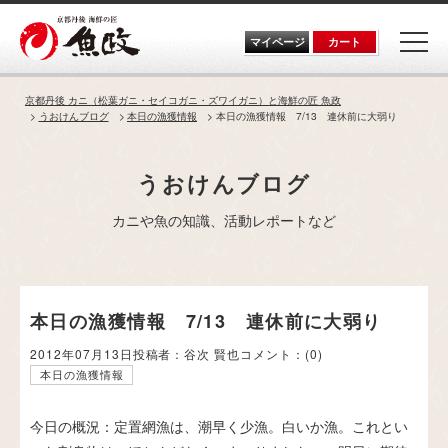
Skip
to
the
マイページ
カート
content
京都丹後 カニ（松葉ガニ・セイコガニ・ズワイガニ）と海鮮の匠 魚政
うおけんブログ
本日の漁獲情報
本日の漁獲情報 7/13 連休前に大弱り
うおけんブログ
カニや魚の知識、活動レポートなど
本日の漁獲情報 7/13 連休前に大弱り
2012年07月13日
投稿者：谷次 賢也
コメント：
(0)
本日の漁獲情報
今日の概況：定置網漁は、潮早く少漁。白いか漁。これとい