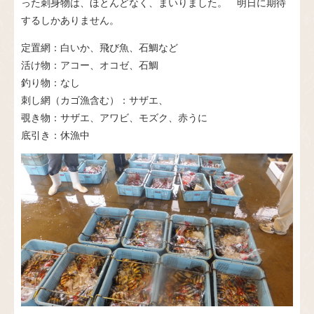
った刺身物は、ほとんどなく、まいりました。 明日に期待
するしかありません。
定置網：白いか、飛び魚、石鯛など
活け物：アコー、オコゼ、石鯛
釣り物：なし
刺し網（カゴ漁含む）：サザエ、
覗き物：サザエ、アワビ、モズク、赤うに
底引き：休漁中