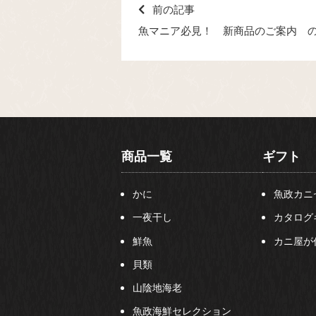
前の記事
魚マニア必見！ 新商品のご案内 
商品一覧
ギフト
かに
魚政カニ
一夜干し
カタログ
鮮魚
カニ屋が
貝類
山陰地海老
魚政海鮮セレクション