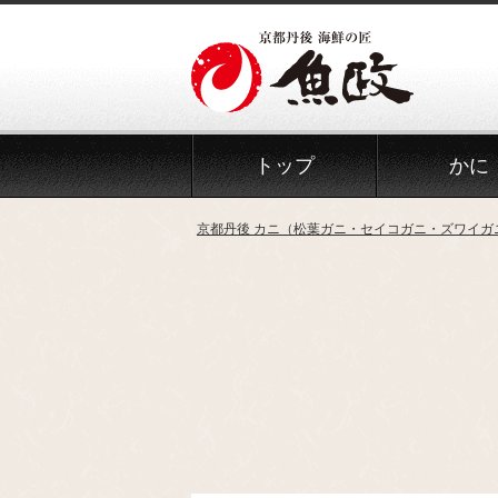
Skip
to
the
content
トップ
かに
京都丹後 カニ（松葉ガニ・セイコガニ・ズワイガ