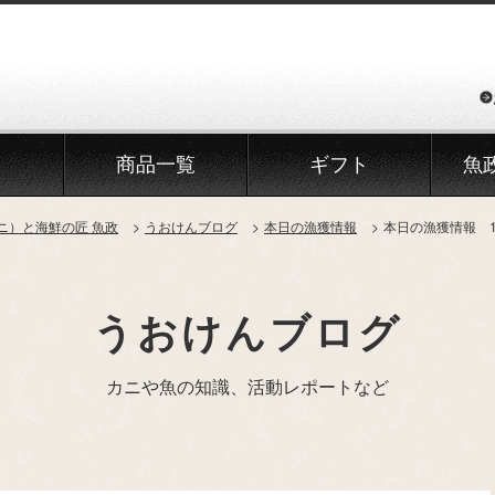
商品一覧
ギフト
魚
ニ）と海鮮の匠 魚政
うおけんブログ
本日の漁獲情報
本日の漁獲情報 1
うおけんブログ
カニや魚の知識、活動レポートなど