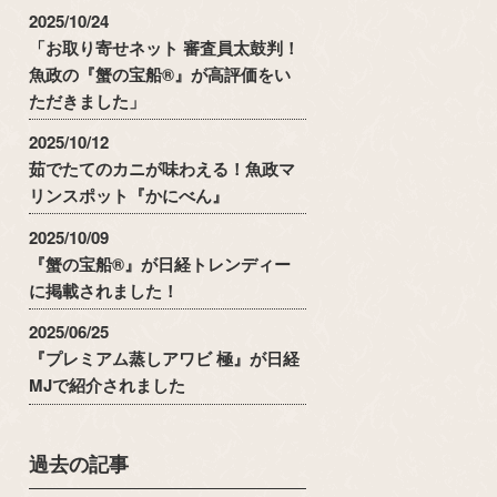
2025/10/24
「お取り寄せネット 審査員太鼓判！
魚政の『蟹の宝船®』が高評価をい
ただきました」
2025/10/12
茹でたてのカニが味わえる！魚政マ
リンスポット『かにべん』
2025/10/09
『蟹の宝船®』が日経トレンディー
に掲載されました！
2025/06/25
『プレミアム蒸しアワビ 極』が日経
MJで紹介されました
過去の記事