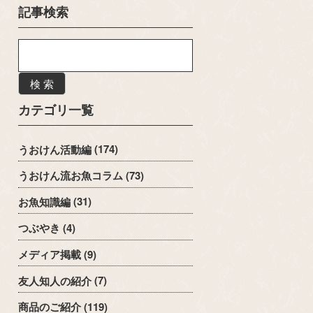
記事検索
検 索
カテゴリ一覧
うおけん活動編
(174)
うおけん流お魚コラム
(73)
お魚知識編
(31)
つぶやき
(4)
メディア掲載
(9)
友人知人の紹介
(7)
商品のご紹介
(119)