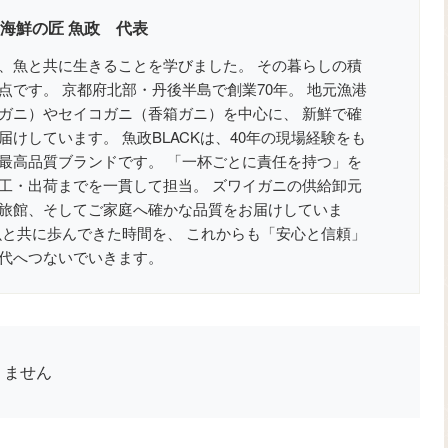
 海鮮の匠 魚政 代表
、魚と共に生きることを学びました。 その暮らしの積
点です。 京都府北部・丹後半島で創業70年。 地元漁港
ガニ）やセイコガニ（香箱ガニ）を中心に、 新鮮で確
けしています。 魚政BLACKは、40年の現場経験をも
最高品質ブランドです。 「一杯ごとに責任を持つ」を
工・出荷までを一貫して担当。 ズワイガニの供給卸元
旅館、そしてご家庭へ確かな品質をお届けしていま
魚と共に歩んできた時間を、 これからも「安心と信頼」
代へつないでいきます。
りません