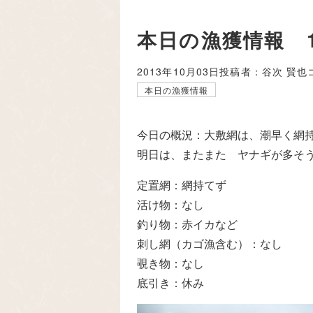
本日の漁獲情報 
2013年10月03日
投稿者：谷次 賢也
本日の漁獲情報
今日の概況：大敷網は、潮早く網
明日は、またまた ヤナギが多そ
定置網：網持てず
活け物：なし
釣り物：赤イカなど
刺し網（カゴ漁含む）：なし
覗き物：なし
底引き：休み