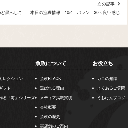
次の記事
のど黒へしこ
本日の漁獲情報 10/4 バレン 30ｋ良い感じ
魚政について
お役立ち
セレクション
魚政BLACK
カニの知識
ギフト
選ばれる理由
よくあるご質問
作る「海」シリーズ
メディア掲載実績
うおけんブログ
会社概要
魚政の歴史
実店舗のご案内