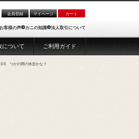
会員登録
マイページ
カート
お客様の声
カニの知識
法人取引について
政について
ご利用ガイド
0/3 つかの間の休息かな？