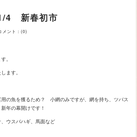
/4 新春初市
コメント：
(0)
ます。
たします。
宴用の魚を獲るため？ 小網のみですが、網を持ち、ツバス
、新年の幕開けです！
サ、ウスバハギ、馬面など