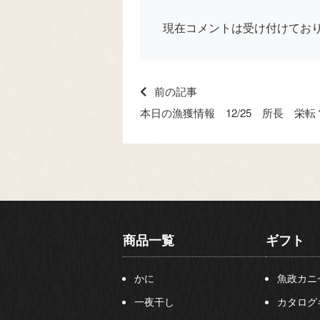
現在コメントは受け付けてお
前の記事
本日の漁獲情報 12/25 所長 栄転
商品一覧
ギフト
かに
魚政カニ
一夜干し
カタログ