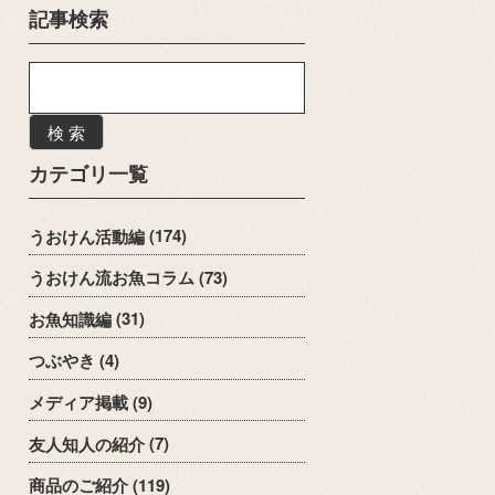
記事検索
検 索
カテゴリ一覧
うおけん活動編
(174)
うおけん流お魚コラム
(73)
お魚知識編
(31)
つぶやき
(4)
メディア掲載
(9)
友人知人の紹介
(7)
商品のご紹介
(119)