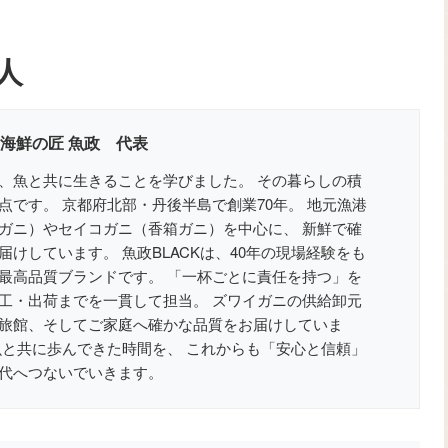
人
 海鮮の匠 魚政 代表
、魚と共に生きることを学びました。 その暮らしの積
点です。 京都府北部・丹後半島で創業70年。 地元漁港
ガニ）やセイコガニ（香箱ガニ）を中心に、 新鮮で確
けしています。 魚政BLACKは、40年の現場経験をも
最高品質ブランドです。 「一杯ごとに責任を持つ」を
工・出荷までを一貫して担当。 ズワイガニの供給卸元
旅館、そしてご家庭へ確かな品質をお届けしていま
魚と共に歩んできた時間を、 これからも「安心と信頼」
代へつないでいきます。