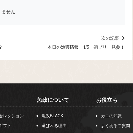
りません
次の記事
？
本日の漁獲情報 1/5 初ブリ 見参！
魚政について
お役立ち
セレクション
魚政BLACK
カニの知識
ギフト
選ばれる理由
よくあるご質問