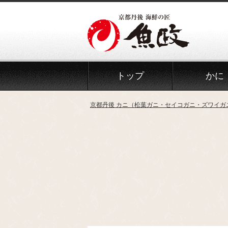
Skip
to
the
content
トップ
かに
京都丹後 カニ（松葉ガニ・セイコガニ・ズワイガ