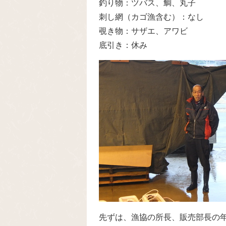
釣り物：ツバス、鯛、丸子
刺し網（カゴ漁含む）：なし
覗き物：サザエ、アワビ
底引き：休み
先ずは、漁協の所長、販売部長の