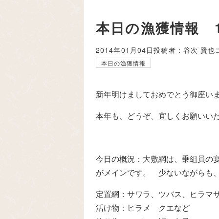
本日の漁獲情報 1
2014年01月04日
投稿者：谷次 賢也
本日の漁獲情報
新年明けましておめでとう御座い
本年も、どうぞ、宜しくお願いい
今日の概況：大敷網は、乗組員の
がメインです。 少ないながらも
定置網：サワラ、ツバス、ヒラマ
活け物：ヒラメ クエなど