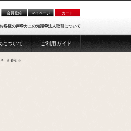
会員登録
マイページ
カート
お客様の声
カニの知識
法人取引について
政について
ご利用ガイド
/4 新春初市