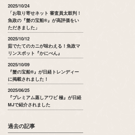
2025/10/24
「お取り寄せネット 審査員太鼓判！
魚政の『蟹の宝船®』が高評価をい
ただきました」
2025/10/12
茹でたてのカニが味わえる！魚政マ
リンスポット『かにべん』
2025/10/09
『蟹の宝船®』が日経トレンディー
に掲載されました！
2025/06/25
『プレミアム蒸しアワビ 極』が日経
MJで紹介されました
過去の記事