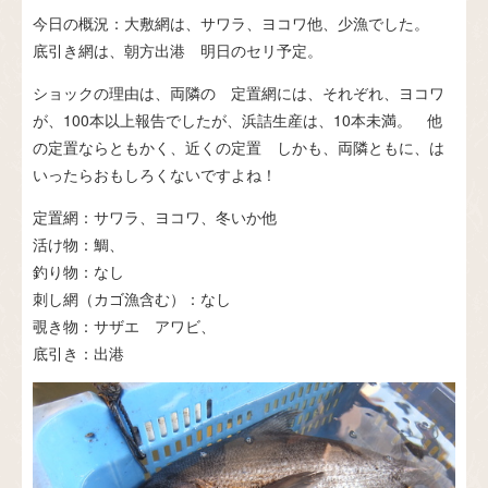
今日の概況：大敷網は、サワラ、ヨコワ他、少漁でした。
底引き網は、朝方出港 明日のセリ予定。
ショックの理由は、両隣の 定置網には、それぞれ、ヨコワ
が、100本以上報告でしたが、浜詰生産は、10本未満。 他
の定置ならともかく、近くの定置 しかも、両隣ともに、は
いったらおもしろくないですよね！
定置網：サワラ、ヨコワ、冬いか他
活け物：鯛、
釣り物：なし
刺し網（カゴ漁含む）：なし
覗き物：サザエ アワビ、
底引き：出港