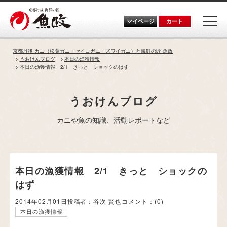
Skip
to
the
マイページ
カート
content
京都丹後 カニ（松葉ガニ・セイコガニ・ズワイガニ）と海鮮の匠 魚政
うおけんブログ
本日の漁獲情報
本日の漁獲情報 2/1 きっと ショックのはず
うおけんブログ
カニや魚の知識、活動レポートなど
本日の漁獲情報 2/1 きっと ショックの
はず
2014年02月01日
投稿者：谷次 賢也
コメント：
(0)
本日の漁獲情報