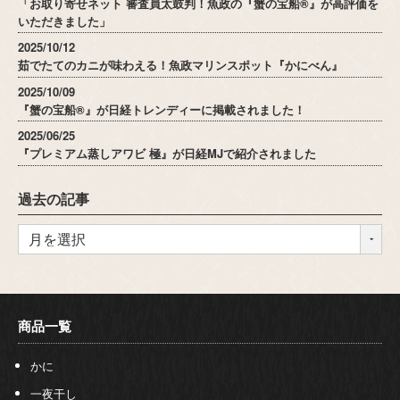
「お取り寄せネット 審査員太鼓判！魚政の『蟹の宝船®』が高評価を
いただきました」
2025/10/12
茹でたてのカニが味わえる！魚政マリンスポット『かにべん』
2025/10/09
『蟹の宝船®』が日経トレンディーに掲載されました！
2025/06/25
『プレミアム蒸しアワビ 極』が日経MJで紹介されました
過去の記事
商品一覧
かに
一夜干し