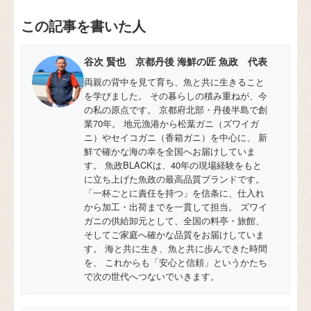
この記事を書いた人
谷次 賢也 京都丹後 海鮮の匠 魚政 代表
両親の背中を見て育ち、魚と共に生きること
を学びました。 その暮らしの積み重ねが、今
の私の原点です。 京都府北部・丹後半島で創
業70年。 地元漁港から松葉ガニ（ズワイガ
ニ）やセイコガニ（香箱ガニ）を中心に、 新
鮮で確かな海の幸を全国へお届けしていま
す。 魚政BLACKは、40年の現場経験をもと
に立ち上げた魚政の最高品質ブランドです。
「一杯ごとに責任を持つ」を信条に、仕入れ
から加工・出荷までを一貫して担当。 ズワイ
ガニの供給卸元として、全国の料亭・旅館、
そしてご家庭へ確かな品質をお届けしていま
す。 海と共に生き、魚と共に歩んできた時間
を、 これからも「安心と信頼」というかたち
で次の世代へつないでいきます。