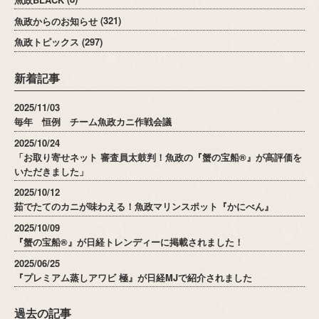
魚政からのお知らせ
(321)
魚政トピックス
(297)
新着記事
2025/11/03
毎年 恒例 チーム魚政カニ作戦会議
2025/10/24
「お取り寄せネット 審査員太鼓判！魚政の『蟹の宝船®』が高評価を
いただきました」
2025/10/12
茹でたてのカニが味わえる！魚政マリンスポット『かにべん』
2025/10/09
『蟹の宝船®』が日経トレンディーに掲載されました！
2025/06/25
『プレミアム蒸しアワビ 極』が日経MJで紹介されました
過去の記事