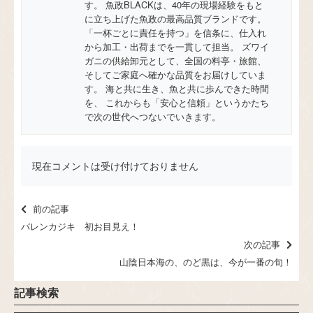
す。 魚政BLACKは、40年の現場経験をもと
に立ち上げた魚政の最高品質ブランドです。
「一杯ごとに責任を持つ」を信条に、仕入れ
から加工・出荷までを一貫して担当。 ズワイ
ガニの供給卸元として、全国の料亭・旅館、
そしてご家庭へ確かな品質をお届けしていま
す。 海と共に生き、魚と共に歩んできた時間
を、 これからも「安心と信頼」というかたち
で次の世代へつないでいきます。
現在コメントは受け付けておりません
前の記事
バレンカジキ 初お目見え！
次の記事
山陰日本海の、のど黒は、今が一番の旬！
記事検索