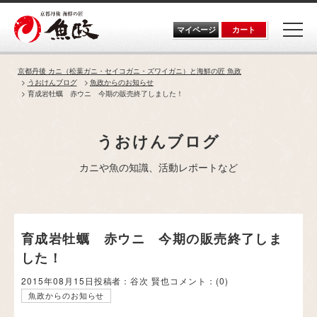
Skip
to
the
マイページ
カート
content
京都丹後 カニ（松葉ガニ・セイコガニ・ズワイガニ）と海鮮の匠 魚政
うおけんブログ
魚政からのお知らせ
育成岩牡蠣 赤ウニ 今期の販売終了しました！
うおけんブログ
カニや魚の知識、活動レポートなど
育成岩牡蠣 赤ウニ 今期の販売終了しま
した！
2015年08月15日
投稿者：谷次 賢也
コメント：
(0)
魚政からのお知らせ