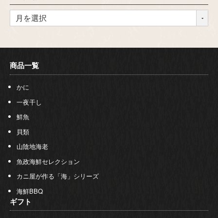
商品一覧
かに
一夜干し
鮮魚
貝類
山陰地海老
魚政海鮮セレクション
カニ屋が作る「海」シリーズ
海鮮BBQ
ギフト