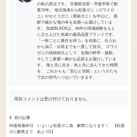
の私の原点です。 京都府北部・丹後半島で創
業70年。 地元漁港から松葉ガニ（ズワイガ
ニ）やセイコガニ（香箱ガニ）を中心に、 新
鮮で確かな海の幸を全国へお届けしていま
す。 魚政BLACKは、40年の現場経験をもと
に立ち上げた魚政の最高品質ブランドです。
「一杯ごとに責任を持つ」を信条に、仕入れ
から加工・出荷までを一貫して担当。 ズワイ
ガニの供給卸元として、全国の料亭・旅館、
そしてご家庭へ確かな品質をお届けしていま
す。 海と共に生き、魚と共に歩んできた時間
を、 これからも「安心と信頼」というかたち
で次の世代へつないでいきます。
現在コメントは受け付けておりません
前の記事
50連発最終日 いよいよ松葉ガニ漁 解禁になります！ 【松葉
ガニ解禁まで あと1日】