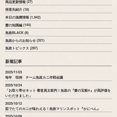
商品更新情報
(27)
得意先紹介
(18)
本日の漁獲情報
(1,942)
蟹の知識編
(144)
魚政BLACK
(8)
魚政からのお知らせ
(321)
魚政トピックス
(297)
新着記事
2025/11/03
毎年 恒例 チーム魚政カニ作戦会議
2025/10/24
「お取り寄せネット 審査員太鼓判！魚政の『蟹の宝船®』が高評価を
いただきました」
2025/10/12
茹でたてのカニが味わえる！魚政マリンスポット『かにべん』
2025/10/09