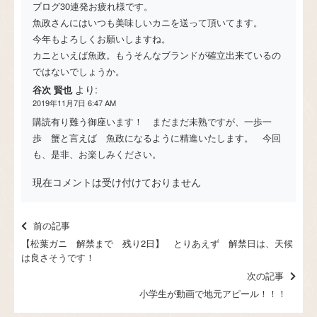
ブログ30連発お疲れ様です。
魚政さんにはいつも美味しいカニを送って頂いてます。
今年もよろしくお願いしますね。
カニといえば魚政。もうそんなブランドが確立出来ているの
ではないでしょうか。
より:
谷次 賢也
2019年11月7日 6:47 AM
購読有り難う御座います！ まだまだ未熟ですが、一歩一
歩 蟹と言えば 魚政になるように精進いたします。 今回
も、是非、お楽しみください。
現在コメントは受け付けておりません
前の記事
【松葉ガニ 解禁まで 残り2日】 とりあえず 解禁日は、天候
は良さそうです！
次の記事
小学生が動画で地元アピール！！！