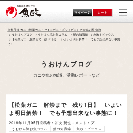
Skip
to
the
マイページ
カート
content
京都丹後 カニ（松葉ガニ・セイコガニ・ズワイガニ）と海鮮の匠 魚政
うおけんブログ
うおけん流お魚コラム
蟹の知識編
魚政トピックス
【松葉ガニ 解禁まで 残り1日】 いよいよ明日解禁！ でも予想出来ない事態
に！
うおけんブログ
カニや魚の知識、活動レポートなど
【松葉ガニ 解禁まで 残り1日】 いよい
よ明日解禁！ でも予想出来ない事態に！
2019年11月05日
投稿者：谷次 賢也
コメント：
(2)
うおけん流お魚コラム
蟹の知識編
魚政トピックス