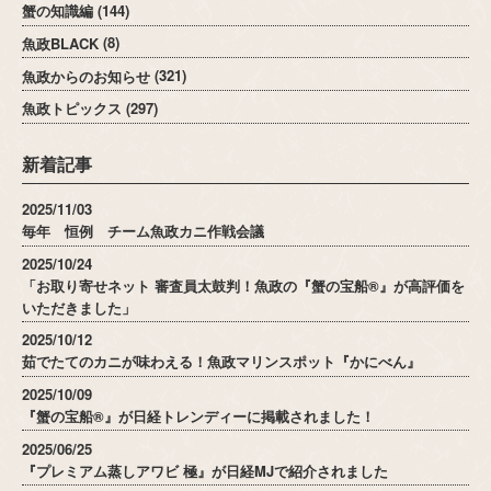
蟹の知識編
(144)
魚政BLACK
(8)
魚政からのお知らせ
(321)
魚政トピックス
(297)
新着記事
2025/11/03
毎年 恒例 チーム魚政カニ作戦会議
2025/10/24
「お取り寄せネット 審査員太鼓判！魚政の『蟹の宝船®』が高評価を
いただきました」
2025/10/12
茹でたてのカニが味わえる！魚政マリンスポット『かにべん』
2025/10/09
『蟹の宝船®』が日経トレンディーに掲載されました！
2025/06/25
『プレミアム蒸しアワビ 極』が日経MJで紹介されました