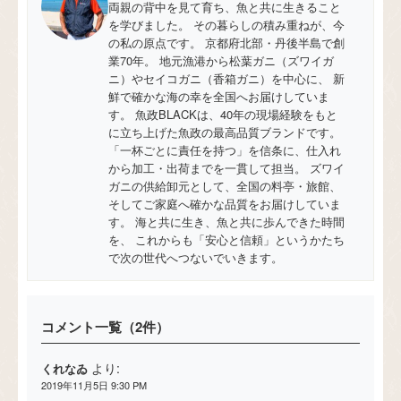
両親の背中を見て育ち、魚と共に生きること
を学びました。 その暮らしの積み重ねが、今
の私の原点です。 京都府北部・丹後半島で創
業70年。 地元漁港から松葉ガニ（ズワイガ
ニ）やセイコガニ（香箱ガニ）を中心に、 新
鮮で確かな海の幸を全国へお届けしていま
す。 魚政BLACKは、40年の現場経験をもと
に立ち上げた魚政の最高品質ブランドです。
「一杯ごとに責任を持つ」を信条に、仕入れ
から加工・出荷までを一貫して担当。 ズワイ
ガニの供給卸元として、全国の料亭・旅館、
そしてご家庭へ確かな品質をお届けしていま
す。 海と共に生き、魚と共に歩んできた時間
を、 これからも「安心と信頼」というかたち
で次の世代へつないでいきます。
コメント一覧（2件）
より:
くれなゐ
2019年11月5日 9:30 PM