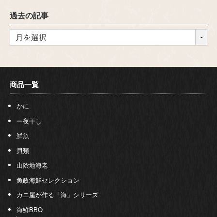
過去の記事
商品一覧
かに
一夜干し
鮮魚
貝類
山陰地海老
魚政海鮮セレクション
カニ屋が作る「海」シリーズ
海鮮BBQ