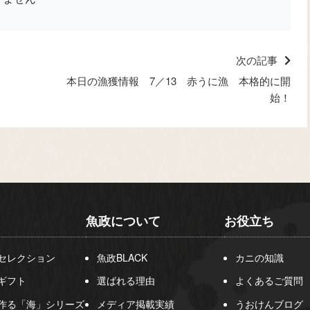
次の記事
本日の漁獲情報 7／13 赤うに漁 本格的に開
始！
魚政について
お役立ち
セレクション
魚政BLACK
カニの知識
ギフト
選ばれる理由
よくあるご質問
作る「海」シリーズ
メディア掲載実績
うおけんブログ