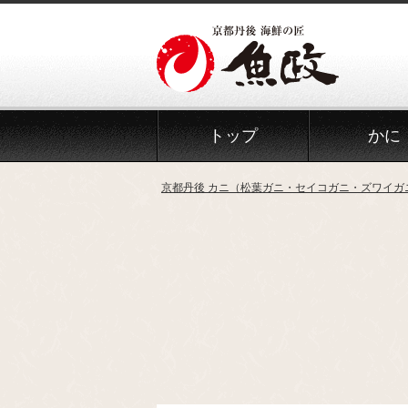
Skip
to
the
content
トップ
かに
京都丹後 カニ（松葉ガニ・セイコガニ・ズワイガ