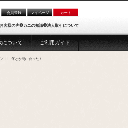
会員登録
マイページ
カート
お客様の声
カニの知識
法人取引について
政について
ご利用ガイド
7／11 何とか間に合った！