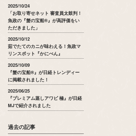
2025/10/24
「お取り寄せネット 審査員太鼓判！
魚政の『蟹の宝船®』が高評価をい
ただきました」
2025/10/12
茹でたてのカニが味わえる！魚政マ
リンスポット『かにべん』
2025/10/09
『蟹の宝船®』が日経トレンディー
に掲載されました！
2025/06/25
『プレミアム蒸しアワビ 極』が日経
MJで紹介されました
過去の記事