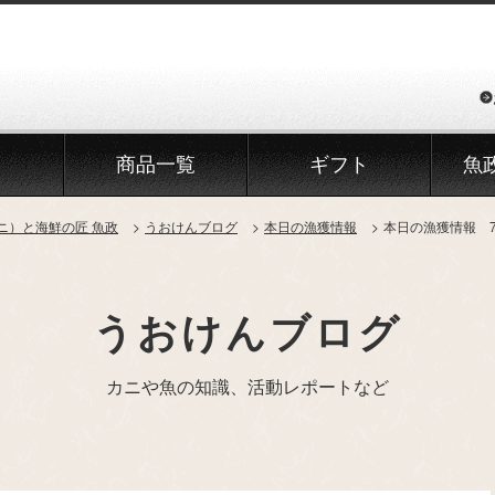
商品一覧
ギフト
魚
ニ）と海鮮の匠 魚政
うおけんブログ
本日の漁獲情報
本日の漁獲情報 
うおけんブログ
カニや魚の知識、活動レポートなど