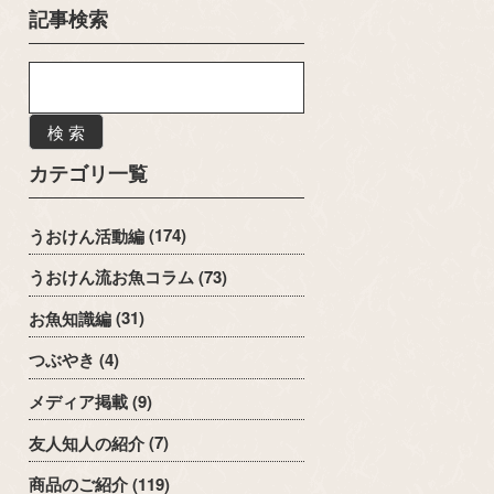
記事検索
検 索
カテゴリ一覧
うおけん活動編
(174)
うおけん流お魚コラム
(73)
お魚知識編
(31)
つぶやき
(4)
メディア掲載
(9)
友人知人の紹介
(7)
商品のご紹介
(119)