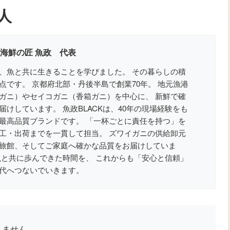
人
 海鮮の匠 魚政 代表
、魚と共に生きることを学びました。 その暮らしの積
点です。 京都府北部・丹後半島で創業70年。 地元漁港
ガニ）やセイコガニ（香箱ガニ）を中心に、 新鮮で確
けしています。 魚政BLACKは、40年の現場経験をも
最高品質ブランドです。 「一杯ごとに責任を持つ」を
工・出荷までを一貫して担当。 ズワイガニの供給卸元
旅館、そしてご家庭へ確かな品質をお届けしていま
魚と共に歩んできた時間を、 これからも「安心と信頼」
代へつないでいきます。
りません