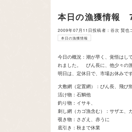
本日の漁獲情報 
2009年07月11日
投稿者：谷次 賢也
本日の漁獲情報
今日の概況：潮が早く、覚悟はし
れました。 びん長に、他少々の
明日は、定休日で、市場お休みで
大敷網（定置網）：びん長、飛び
活け物：石鯛他
釣り物：イサキ、
刺し網（カゴ漁含む）：サザエ、
覗き物：さざえ、赤うに
底引き：秋まで休業