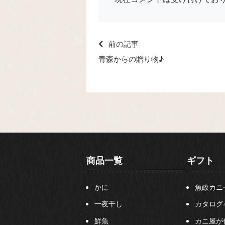
前の記事
青森からの贈り物♪
商品一覧
ギフト
かに
魚政カニ
一夜干し
カタログ
鮮魚
カニ屋が